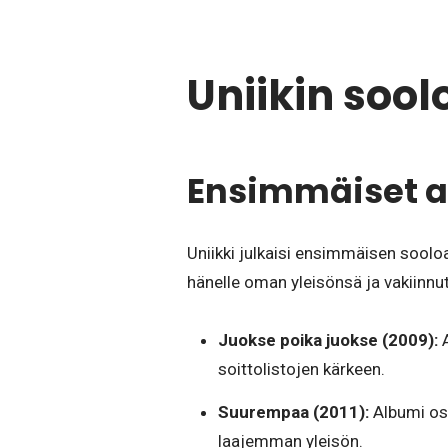
Uniikin sool
Ensimmäiset a
Uniikki julkaisi ensimmäisen soolo
hänelle oman yleisönsä ja vakiinnu
Juokse poika juokse (2009):
A
soittolistojen kärkeen.
Suurempaa (2011):
Albumi oso
laajemman yleisön.