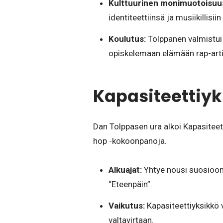
Kulttuurinen monimuotoisuu
identiteettiinsä ja musiikillisiin
Koulutus:
Tolppanen valmistui 
opiskelemaan elämään rap-arti
Kapasiteettiyk
Dan Tolppasen ura alkoi Kapasiteet
hop -kokoonpanoja.
Alkuajat:
Yhtye nousi suosioon 
“Eteenpäin”.
Vaikutus:
Kapasiteettiyksikkö 
valtavirtaan.