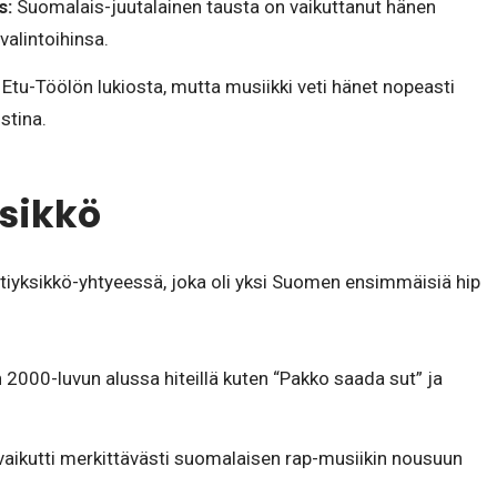
s:
Suomalais-juutalainen tausta on vaikuttanut hänen
 valintoihinsa.
Etu-Töölön lukiosta, mutta musiikki veti hänet nopeasti
stina.
sikkö
tiyksikkö-yhtyeessä, joka oli yksi Suomen ensimmäisiä hip
2000-luvun alussa hiteillä kuten “Pakko saada sut” ja
vaikutti merkittävästi suomalaisen rap-musiikin nousuun