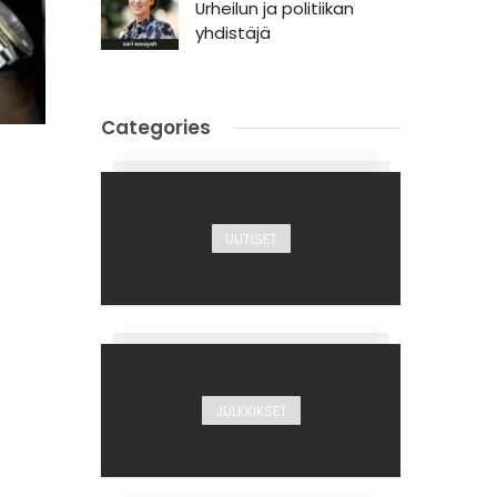
Urheilun ja politiikan
yhdistäjä
Categories
UUTISET
JULKKIKSET