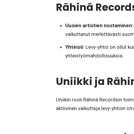
Rähinä Record
Uusien artistien nostaminen:
vaikuttanut merkittävästi suoma
Yhteisö:
Levy-yhtiö on ollut kui
yhteistyömahdollisuuksia.
Uniikki ja Rähi
Uniikin rooli Rähinä Recordsin toim
aktiivinen vaikuttaja levy-yhtiön s