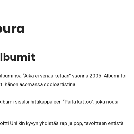
oura
lbumit
albuminsa “Aika ei venaa ketään” vuonna 2005. Albumi toi
tti hänen asemansa sooloartistina.
lbumi sisälsi hittikappaleen “Paita kattoo”, joka nousi
itti Uniikin kyvyn yhdistää rap ja pop, tavoittaen entistä