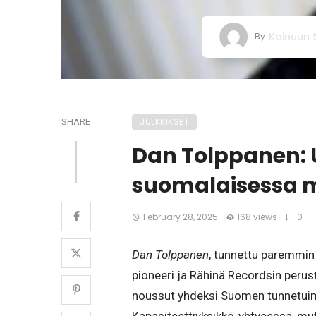
Kainuun
By
JULKKIKSET
SHARE
Dan Tolppanen: U
suomalaisessa 
February 28, 2025
168 views
0
Dan Tolppanen
, tunnettu paremmin 
pioneeri ja Rähinä Recordsin peru
noussut yhdeksi Suomen tunnetuimm