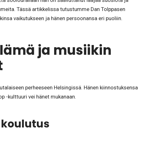
ta soolourallaan hän on saavuttanut laajaa suosiota ja
bumeita. Tässä artikkelissa tutustumme Dan Tolppasen
insa vaikutukseen ja hänen persoonansa eri puoliin.
lämä ja musiikin
t
utalaiseen perheeseen Helsingissä. Hänen kiinnostuksensa
hop -kulttuuri vei hänet mukanaan.
 koulutus