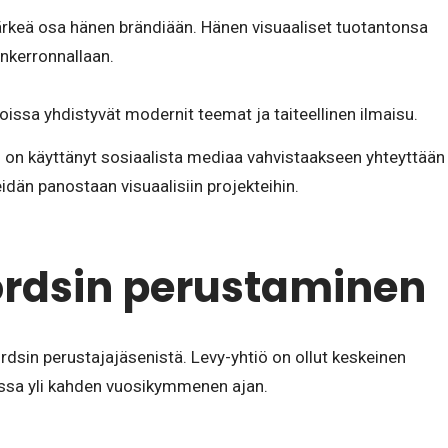
 tärkeä osa hänen brändiään. Hänen visuaaliset tuotantonsa
ankerronnallaan.
oissa yhdistyvät modernit teemat ja taiteellinen ilmaisu.
i on käyttänyt sosiaalista mediaa vahvistaakseen yhteyttään
idän panostaan visuaalisiin projekteihin.
rdsin perustaminen
dsin perustajajäsenistä. Levy-yhtiö on ollut keskeinen
ssa yli kahden vuosikymmenen ajan.