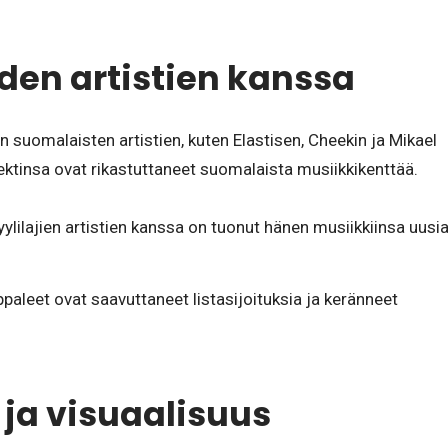
den artistien kanssa
n suomalaisten artistien, kuten Elastisen, Cheekin ja Mikael
ektinsa ovat rikastuttaneet suomalaista musiikkikenttää.
yylilajien artistien kanssa on tuonut hänen musiikkiinsa uusi
aleet ovat saavuttaneet listasijoituksia ja keränneet
 ja visuaalisuus