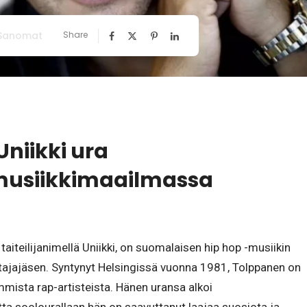
 Sanomat
Share
niikki ura
musiikkimaailmassa
taiteilijanimellä Uniikki, on suomalaisen hip hop -musiikin
stajajäsen. Syntynyt Helsingissä vuonna 1981, Tolppanen on
ista rap-artisteista. Hänen uransa alkoi