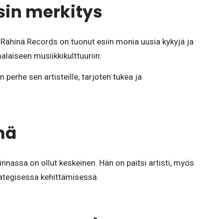
sin merkitys
Rähinä Records on tuonut esiin monia uusia kykyjä ja
laiseen musiikkikulttuuriin.
n perhe sen artisteille, tarjoten tukea ja
nä
innassa on ollut keskeinen. Hän on paitsi artisti, myös
trategisessa kehittämisessä.