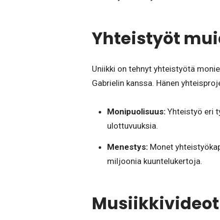
Yhteistyöt mui
Uniikki on tehnyt yhteistyötä monie
Gabrielin kanssa. Hänen yhteisproj
Monipuolisuus:
Yhteistyö eri t
ulottuvuuksia.
Menestys:
Monet yhteistyökapp
miljoonia kuuntelukertoja.
Musiikkivideot