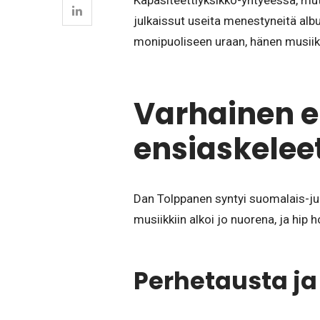
Kapasiteettiyksikkö-yhtyeessä, mut
julkaissut useita menestyneitä al
monipuoliseen uraan, hänen musiikk
Varhainen e
ensiaskelee
Dan Tolppanen syntyi suomalais-ju
musiikkiin alkoi jo nuorena, ja hip 
Perhetausta ja