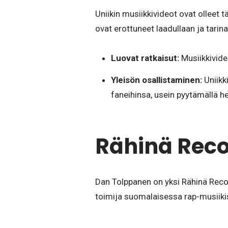
Uniikin musiikkivideot ovat olleet
ovat erottuneet laadullaan ja tarin
Luovat ratkaisut:
Musiikkivide
Yleisön osallistaminen:
Uniikk
faneihinsa, usein pyytämällä he
Rähinä Reco
Dan Tolppanen on yksi Rähinä Recor
toimija suomalaisessa rap-musiiki