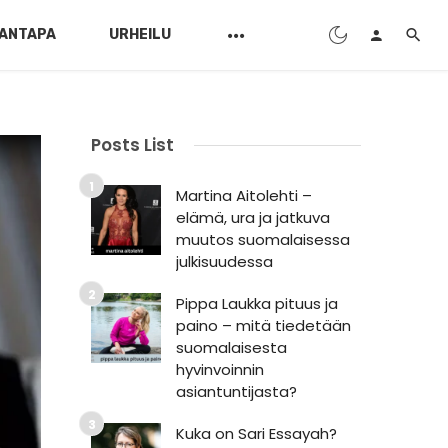
ANTAPA
URHEILU
Posts List
Martina Aitolehti –
elämä, ura ja jatkuva
muutos suomalaisessa
julkisuudessa
Pippa Laukka pituus ja
paino – mitä tiedetään
suomalaisesta
hyvinvoinnin
asiantuntijasta?
Kuka on Sari Essayah?