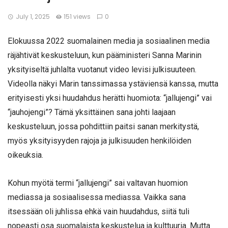
July 1, 2025
151 views
0
Elokuussa 2022 suomalainen media ja sosiaalinen media
räjähtivät keskusteluun, kun pääministeri Sanna Marinin
yksityiseltä juhlalta vuotanut video levisi julkisuuteen.
Videolla näkyi Marin tanssimassa ystäviensä kanssa, mutta
erityisesti yksi huudahdus herätti huomiota: “jallujengi” vai
“jauhojengi”? Tämä yksittäinen sana johti laajaan
keskusteluun, jossa pohdittiin paitsi sanan merkitystä,
myös yksityisyyden rajoja ja julkisuuden henkilöiden
oikeuksia.
Kohun myötä termi “jallujengi” sai valtavan huomion
mediassa ja sosiaalisessa mediassa. Vaikka sana
itsessään oli juhlissa ehkä vain huudahdus, siitä tuli
nopeasti osa suomalaista keskustelua ja kulttuuria. Mutta