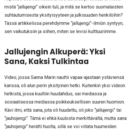
mistä “jallujengi” oikein tuli, ja mitä se kertoo suomalaisten
suhtautumisesta yksityisyyteen ja julkisuuden henkilöihin?
Tässä artikkelissa perehdymme “jallujengi”-ilmiön syntyyn,
sen vaikutuksiin ja siihen, miten se levisi kulttuuriimme.
Jallujengin Alkuperä: Yksi
Sana, Kaksi Tulkintaa
Video, jossa Sanna Marin nauttii vapaa-ajastaan ystäviensä
kanssa, oli alun perin yksityinen hetki. Kuitenkin yksi videon
hetkistä, jossa kuultiin huudahdus, sai mediassa ja
sosiaalisessa mediassa poikkeuksellisen suuren huomion.
Kävi ilmi, että sana, jota oli huudettu, oli joko “jallujengi” tai
“jauhojengi”. Tämä ei ehkä kuulosta merkittävältä, mutta sana
“jauhojengi” herätti huolta, sillä se voi viitata huumeiden