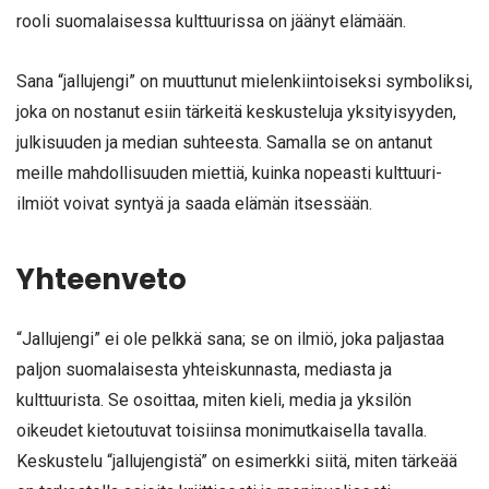
rooli suomalaisessa kulttuurissa on jäänyt elämään.
Sana “jallujengi” on muuttunut mielenkiintoiseksi symboliksi,
joka on nostanut esiin tärkeitä keskusteluja yksityisyyden,
julkisuuden ja median suhteesta. Samalla se on antanut
meille mahdollisuuden miettiä, kuinka nopeasti kulttuuri-
ilmiöt voivat syntyä ja saada elämän itsessään.
Yhteenveto
“Jallujengi” ei ole pelkkä sana; se on ilmiö, joka paljastaa
paljon suomalaisesta yhteiskunnasta, mediasta ja
kulttuurista. Se osoittaa, miten kieli, media ja yksilön
oikeudet kietoutuvat toisiinsa monimutkaisella tavalla.
Keskustelu “jallujengistä” on esimerkki siitä, miten tärkeää