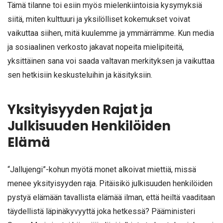
Tämä tilanne toi esiin myös mielenkiintoisia kysymyksiä
siitä, miten kulttuuri ja yksilölliset kokemukset voivat
vaikuttaa siihen, mitä kuulemme ja ymmärrämme. Kun media
ja sosiaalinen verkosto jakavat nopeita mielipiteitä,
yksittäinen sana voi saada valtavan merkityksen ja vaikuttaa
sen hetkisiin keskusteluihin ja käsityksiin.
Yksityisyyden Rajat ja
Julkisuuden Henkilöiden
Elämä
“Jallujengi”-kohun myötä monet alkoivat miettiä, missä
menee yksityisyyden raja. Pitäisikö julkisuuden henkilöiden
pystyä elämään tavallista elämää ilman, että heiltä vaaditaan
täydellistä läpinäkyvyyttä joka hetkessä? Pääministeri