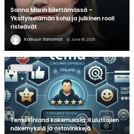
Sanna Marin bilettämässä –
Yksityiselämän kohu ja julkinen rooli
risteävät
Kainuun Sanomat
June 18, 2025
UUTISET
Temu Finland kokemuksia: Kuluttajien
näkemyksiä ja ostovinkkejä