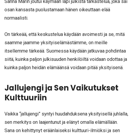
Sanna Marin joutui käymään läpi julkista tarkastelua, joka sai
osan kansasta puolustamaan hänen oikeuttaan elää
normaalisti.
On tärkeää, että keskustelua käydään avoimesti ja se, mitä
saamme jaamme yksityiselämästämme, on meille
itsellemme tärkeää. Suomessa käydään jatkuvaa pohdintaa
siitä, kuinka paljon julkisuuden henkilöiltä voidaan odottaa ja
kuinka paljon heidän elämäänsä voidaan pitää yksityisenä.
Jallujengi ja Sen Vaikutukset
Kulttuuriin
Vaikka “jallujengi” syntyi huudahduksena yksityisellä juhlalla,
sen merkitys on laajentunut ja elänyt omalla elämällään.
Sana on kehittynyt eräänlaiseksi kulttuuri-ilmiöksi ja sen