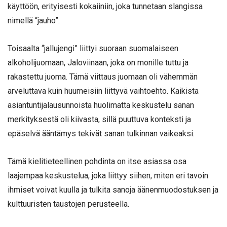
käyttöön, erityisesti kokaiiniin, joka tunnetaan slangissa
nimellä “jauho”.
Toisaalta “jallujengi” liittyi suoraan suomalaiseen
alkoholijuomaan, Jaloviinaan, joka on monille tuttu ja
rakastettu juoma. Tämä viittaus juomaan oli vähemmän
arveluttava kuin huumeisiin liittyvä vaihtoehto. Kaikista
asiantuntijalausunnoista huolimatta keskustelu sanan
merkityksestä oli kiivasta, sillä puuttuva konteksti ja
epäselvä ääntämys tekivät sanan tulkinnan vaikeaksi.
Tämä kielitieteellinen pohdinta on itse asiassa osa
laajempaa keskustelua, joka liittyy siihen, miten eri tavoin
ihmiset voivat kuulla ja tulkita sanoja äänenmuodostuksen ja
kulttuuristen taustojen perusteella.