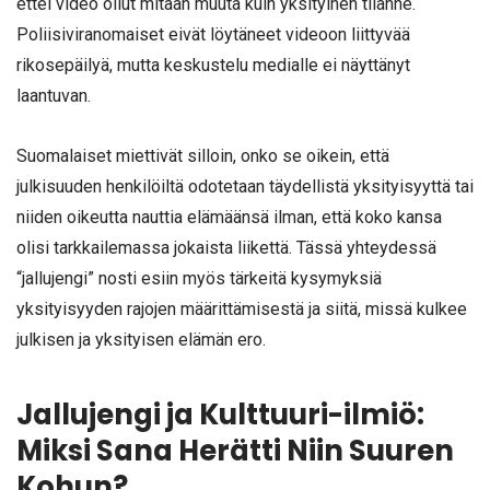
ettei video ollut mitään muuta kuin yksityinen tilanne.
Poliisiviranomaiset eivät löytäneet videoon liittyvää
rikosepäilyä, mutta keskustelu medialle ei näyttänyt
laantuvan.
Suomalaiset miettivät silloin, onko se oikein, että
julkisuuden henkilöiltä odotetaan täydellistä yksityisyyttä tai
niiden oikeutta nauttia elämäänsä ilman, että koko kansa
olisi tarkkailemassa jokaista liikettä. Tässä yhteydessä
“jallujengi” nosti esiin myös tärkeitä kysymyksiä
yksityisyyden rajojen määrittämisestä ja siitä, missä kulkee
julkisen ja yksityisen elämän ero.
Jallujengi ja Kulttuuri-ilmiö:
Miksi Sana Herätti Niin Suuren
Kohun?