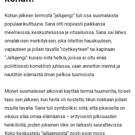
Kohun jälkeen termistä “jallujengi” tuli osa suomalaista
populaarikulttuuria. Sana otti nopeasti paikkansa
meemeissä, keskusteluissa ja vitsailuissa. Sana sai lähes
omalakisen merkityksen, joka liitettiin hauskuuteen,
vapauteen ja jollain tavalla “röyhkeyteen” tai kapinaan.
“Jallujengi” kuvasi niitä hetkiä, joissa ei oltu enää
poliittisesti korrektisti juhlassa, vaan annettiin mennä ja
nautittiin elämästä ilman pelkoa tuomioista.
Monet suomalaiset alkoivat käyttää termiä huumorilla, toiset
taas sen jälkeen, kun heitä oli nostettu tikun nokkaan jollain
muulla tavalla. Sana tuli symboliksi siitä, että jokaisella on
oikeus elää omaa elämäänsä – erityisesti julkisuuden
henkilöillä, joiden jokainen liike on tarkasti seurattavissa.
Koko keskustelu “jallujengistä” nosti esiin myös