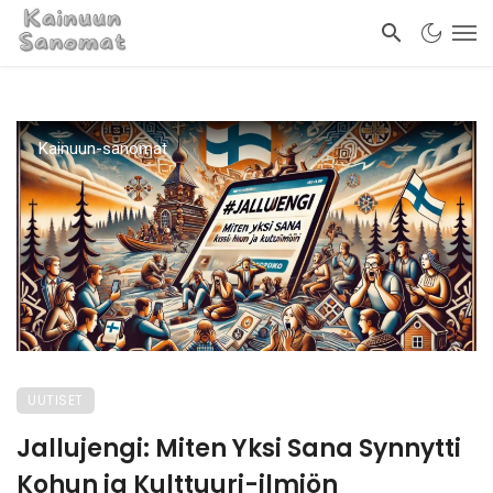
Kainuun-sanomat
UUTISET
Jallujengi: Miten Yksi Sana Synnytti
Kohun ja Kulttuuri-ilmiön