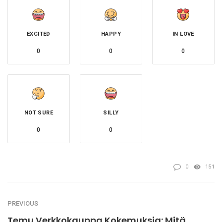
EXCITED
HAPPY
IN LOVE
0
0
0
NOT SURE
SILLY
0
0
0
151
PREVIOUS
Temu Verkkokauppa Kokemuksia: Mitä