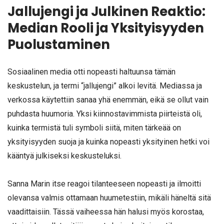
Jallujengi ja Julkinen Reaktio:
Median Rooli ja Yksityisyyden
Puolustaminen
Sosiaalinen media otti nopeasti haltuunsa tämän
keskustelun, ja termi “jallujengi” alkoi levitä. Mediassa ja
verkossa käytettiin sanaa yhä enemmän, eikä se ollut vain
puhdasta huumoria. Yksi kiinnostavimmista piirteistä oli,
kuinka termistä tuli symboli siitä, miten tärkeää on
yksityisyyden suoja ja kuinka nopeasti yksityinen hetki voi
kääntyä julkiseksi keskusteluksi.
Sanna Marin itse reagoi tilanteeseen nopeasti ja ilmoitti
olevansa valmis ottamaan huumetestiin, mikäli häneltä sitä
vaadittaisiin. Tässä vaiheessa hän halusi myös korostaa,