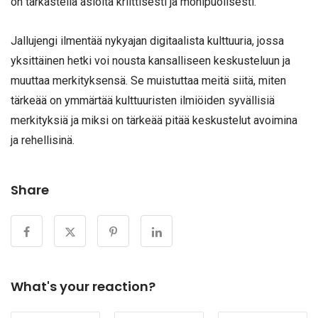
on tarkastella asioita kriittisesti ja monipuolisesti.
Jallujengi ilmentää nykyajan digitaalista kulttuuria, jossa
yksittäinen hetki voi nousta kansalliseen keskusteluun ja
muuttaa merkityksensä. Se muistuttaa meitä siitä, miten
tärkeää on ymmärtää kulttuuristen ilmiöiden syvällisiä
merkityksiä ja miksi on tärkeää pitää keskustelut avoimina
ja rehellisinä.
Share
What's your reaction?