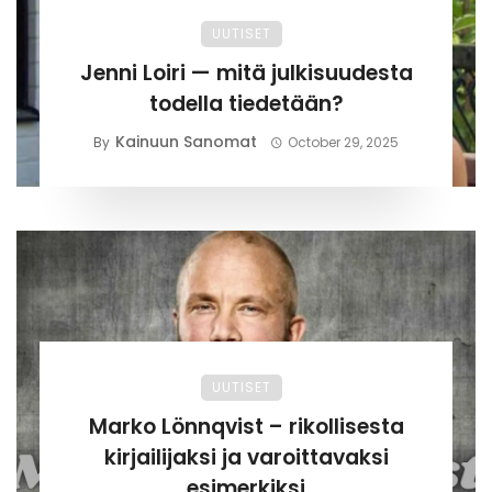
UUTISET
Jenni Loiri — mitä julkisuudesta
todella tiedetään?
Kainuun Sanomat
By
October 29, 2025
UUTISET
Marko Lönnqvist – rikollisesta
kirjailijaksi ja varoittavaksi
esimerkiksi