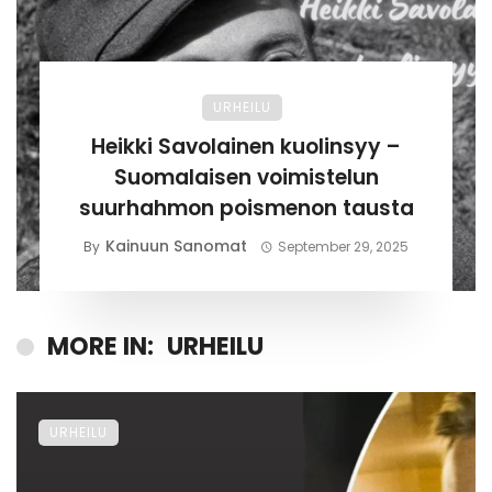
URHEILU
Heikki Savolainen kuolinsyy –
Suomalaisen voimistelun
suurhahmon poismenon tausta
Kainuun Sanomat
By
September 29, 2025
MORE IN:
URHEILU
URHEILU