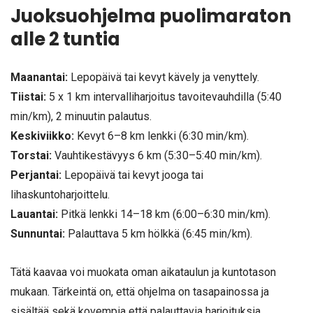
Juoksuohjelma puolimaraton
alle 2 tuntia
Maanantai:
Lepopäivä tai kevyt kävely ja venyttely.
Tiistai:
5 x 1 km intervalliharjoitus tavoitevauhdilla (5:40
min/km), 2 minuutin palautus.
Keskiviikko:
Kevyt 6–8 km lenkki (6:30 min/km).
Torstai:
Vauhtikestävyys 6 km (5:30–5:40 min/km).
Perjantai:
Lepopäivä tai kevyt jooga tai
lihaskuntoharjoittelu.
Lauantai:
Pitkä lenkki 14–18 km (6:00–6:30 min/km).
Sunnuntai:
Palauttava 5 km hölkkä (6:45 min/km).
Tätä kaavaa voi muokata oman aikataulun ja kuntotason
mukaan. Tärkeintä on, että ohjelma on tasapainossa ja
sisältää sekä kovempia että palauttavia harjoituksia.