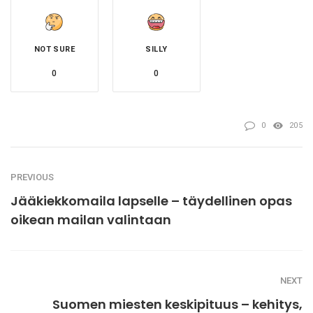
NOT SURE
SILLY
0
0
0
205
PREVIOUS
Jääkiekkomaila lapselle – täydellinen opas
oikean mailan valintaan
NEXT
Suomen miesten keskipituus – kehitys,