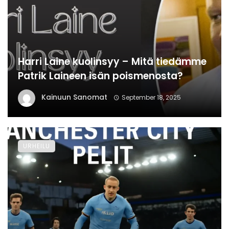
Harri Laine kuolinsyy – Mitä tiedämme
Patrik Laineen isän poismenosta?
Kainuun Sanomat
September 18, 2025
URHEILU