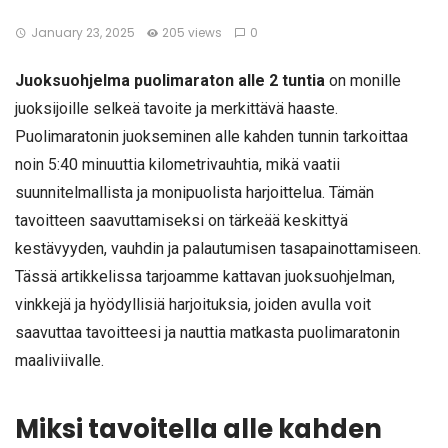
January 23, 2025
205 views
0
Juoksuohjelma puolimaraton alle 2 tuntia
on monille
juoksijoille selkeä tavoite ja merkittävä haaste.
Puolimaratonin juokseminen alle kahden tunnin tarkoittaa
noin 5:40 minuuttia kilometrivauhtia, mikä vaatii
suunnitelmallista ja monipuolista harjoittelua. Tämän
tavoitteen saavuttamiseksi on tärkeää keskittyä
kestävyyden, vauhdin ja palautumisen tasapainottamiseen.
Tässä artikkelissa tarjoamme kattavan juoksuohjelman,
vinkkejä ja hyödyllisiä harjoituksia, joiden avulla voit
saavuttaa tavoitteesi ja nauttia matkasta puolimaratonin
maaliviivalle.
Miksi tavoitella alle kahden