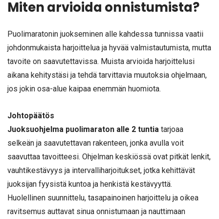
Miten arvioida onnistumista?
Puolimaratonin juokseminen alle kahdessa tunnissa vaatii
johdonmukaista harjoittelua ja hyvää valmistautumista, mutta
tavoite on saavutettavissa. Muista arvioida harjoittelusi
aikana kehitystäsi ja tehdä tarvittavia muutoksia ohjelmaan,
jos jokin osa-alue kaipaa enemmän huomiota.
Johtopäätös
Juoksuohjelma puolimaraton alle 2 tuntia
tarjoaa
selkeän ja saavutettavan rakenteen, jonka avulla voit
saavuttaa tavoitteesi. Ohjelman keskiössä ovat pitkät lenkit,
vauhtikestävyys ja intervalliharjoitukset, jotka kehittävät
juoksijan fyysistä kuntoa ja henkistä kestävyyttä.
Huolellinen suunnittelu, tasapainoinen harjoittelu ja oikea
ravitsemus auttavat sinua onnistumaan ja nauttimaan