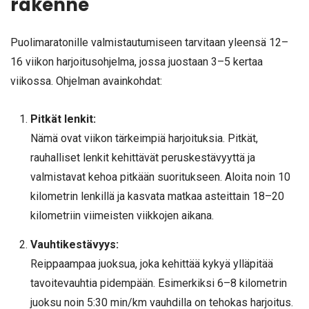
rakenne
Puolimaratonille valmistautumiseen tarvitaan yleensä 12–
16 viikon harjoitusohjelma, jossa juostaan 3–5 kertaa
viikossa. Ohjelman avainkohdat:
Pitkät lenkit:
Nämä ovat viikon tärkeimpiä harjoituksia. Pitkät,
rauhalliset lenkit kehittävät peruskestävyyttä ja
valmistavat kehoa pitkään suoritukseen. Aloita noin 10
kilometrin lenkillä ja kasvata matkaa asteittain 18–20
kilometriin viimeisten viikkojen aikana.
Vauhtikestävyys:
Reippaampaa juoksua, joka kehittää kykyä ylläpitää
tavoitevauhtia pidempään. Esimerkiksi 6–8 kilometrin
juoksu noin 5:30 min/km vauhdilla on tehokas harjoitus.