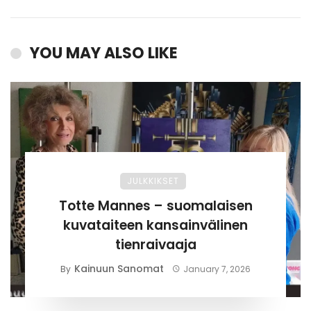
YOU MAY ALSO LIKE
JULKKIKSET
Totte Mannes – suomalaisen
kuvataiteen kansainvälinen
tienraivaaja
Kainuun Sanomat
By
January 7, 2026