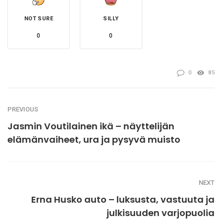
NOT SURE
SILLY
0
0
0
85
PREVIOUS
Jasmin Voutilainen ikä – näyttelijän
elämänvaiheet, ura ja pysyvä muisto
NEXT
Erna Husko auto – luksusta, vastuuta ja
julkisuuden varjopuolia