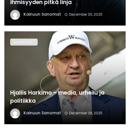
ihmisyyden pitkä linja
Kainuun Sanomat
December 30, 2025
JULKKIKSET
Hjallis Harkimo – media, urheilu ja
politiikka
Kainuun Sanomat
December 28, 2025