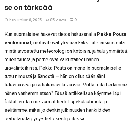
se on tärkeää
November 8, 2025
85 views
0
Kun suomalaiset hakevat tietoa hakusanalla
Pekka Pouta
vanhemmat
, motiivit ovat yleensä kaksi: uteliaisuus siitä,
mistä arvostettu meteorologi on kotoisin, ja halu ymmärtää,
miten tausta ja perhe ovat vaikuttaneet hänen
uravalintoihinsa. Pekka Pouta on monelle suomalaiselle
tuttu nimestä ja äänestä — hän on ollut sään ääni
televisiossa ja radiokanavilla vuosia. Mutta mitä tiedämme
hänen vanhemmistaan? Tässä artikkelissa käymme läpi
faktat, erotamme varmat tiedot spekulaatioista ja
selitämme, miksi joidenkin julkisuuden henkilöiden
perhetausta pysyy tietoisesti piilossa.