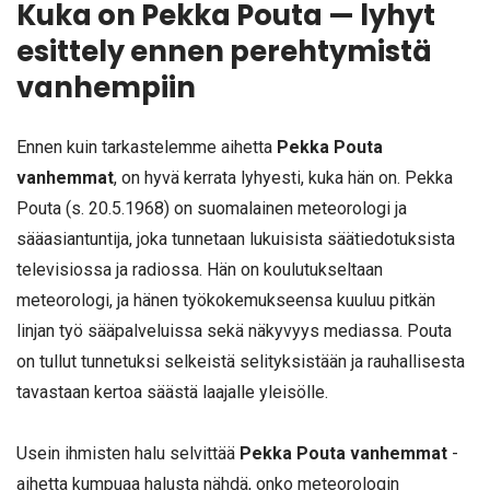
Kuka on Pekka Pouta — lyhyt
esittely ennen perehtymistä
vanhempiin
Ennen kuin tarkastelemme aihetta
Pekka Pouta
vanhemmat
, on hyvä kerrata lyhyesti, kuka hän on. Pekka
Pouta (s. 20.5.1968) on suomalainen meteorologi ja
sääasiantuntija, joka tunnetaan lukuisista säätiedotuksista
televisiossa ja radiossa. Hän on koulutukseltaan
meteorologi, ja hänen työkokemukseensa kuuluu pitkän
linjan työ sääpalveluissa sekä näkyvyys mediassa. Pouta
on tullut tunnetuksi selkeistä selityksistään ja rauhallisesta
tavastaan kertoa säästä laajalle yleisölle.
Usein ihmisten halu selvittää
Pekka Pouta vanhemmat
-
aihetta kumpuaa halusta nähdä, onko meteorologin