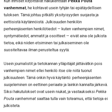
Kun ihmiset kirjoittavat hakukenttään
Pekka Pouta
vanhemmat
, he kohtavat usein tyhjän tai epätäydellisen
tuloksen. Tämä johtuu pitkälti yksityisyyden suojasta ja
eettisistä käytännöistä. Julkisuuden henkilön
perheenjäsenten henkilötiedot — kuten vanhempien nimet,
syntymätiedot, ammatit ja osoitteet — eivät aina ole julkista
tietoa, eikä niiden etsiminen tai julkaiseminen ole
suositeltavaa ilman perusteltua syytä.
Usein journalistit ja tietokannan ylläpitäjät jättävätkin pois
vanhempien nimet ellei henkilö itse ole niitä tuonut
julkisuuteen. Tämä onkin hyvä käytäntö: perheenjäsenten
suojeleminen on eettinen periaate ja lainkin kannalta järkevä.
Siksi hakutulokset ovat usein niukat, ja vastaukseksi
Pekka
Pouta vanhemmat
saattaa tulla vain toteamus, että tietoja ei
julkisteta.