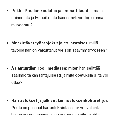
Pekka Poudan koulutus ja ammattitausta:
mistä
opinnoista ja työpaikoista hänen meteorologiuransa
muodostui?
Merkittävät työprojektit ja esiintymiset:
millä
tavoilla hän on vaikuttanut yleisön sääymmärrykseen?
Asiantuntijan rooli mediassa:
miten hän selittää
sääilmiöitä kansantajuisesti, ja mitä opetuksia siitä voi
ottaa?
Harrastukset ja julkiset kiinnostuksenkohteet:
jos
Pouta on puhunut harrastuksistaan, se voi valaista
hänen persoonaansa ilman perheen yksityiskohtia.