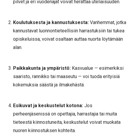
pilvet ja eri vuodenajat voivat herättää uteliaisuuden.
Koulutuksesta ja kannustuksesta:
Vanhemmat, jotka
kannustavat luonnontieteellisiin harrastuksiin tai tukea
opiskeluissa, voivat osaltaan auttaa nuorta löytämään
alan.
Paikkakunta ja ympäristö:
Kasvualue — esimerkiksi
saaristo, rannikko tai maaseutu — voi tuoda erityisiä
kokemuksia säästä ja ilmakehästä.
Esikuvat ja keskustelut kotona:
Jos
perheenjäsenissä on opettajia, harrastajia tai muita
tieteestä kiinnostuneita, keskustelut voivat muokata
nuoren kiinnostuksen kohteita.