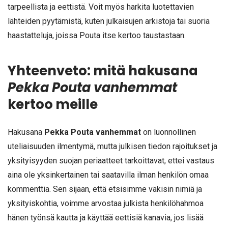
tarpeellista ja eettistä. Voit myös harkita luotettavien
lähteiden pyytämistä, kuten julkaisujen arkistoja tai suoria
haastatteluja, joissa Pouta itse kertoo taustastaan.
Yhteenveto: mitä hakusana
Pekka Pouta vanhemmat
kertoo meille
Hakusana
Pekka Pouta vanhemmat
on luonnollinen
uteliaisuuden ilmentymä, mutta julkisen tiedon rajoitukset ja
yksityisyyden suojan periaatteet tarkoittavat, ettei vastaus
aina ole yksinkertainen tai saatavilla ilman henkilön omaa
kommenttia. Sen sijaan, että etsisimme väkisin nimiä ja
yksityiskohtia, voimme arvostaa julkista henkilöhahmoa
hänen työnsä kautta ja käyttää eettisiä kanavia, jos lisää