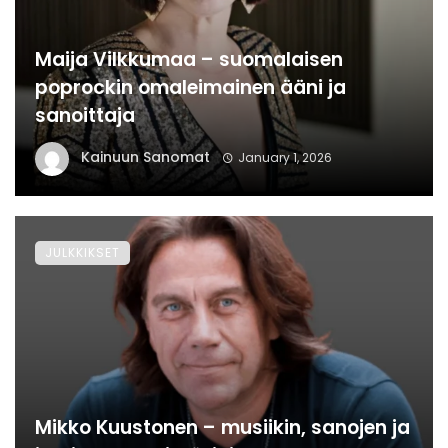
Maija Vilkkumaa – suomalaisen
poprockin omaleimainen ääni ja
sanoittaja
Kainuun Sanomat
January 1, 2026
JULKKIKSET
Mikko Kuustonen – musiikin, sanojen ja