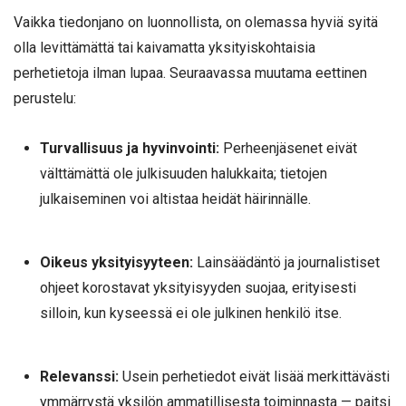
Vaikka tiedonjano on luonnollista, on olemassa hyviä syitä
olla levittämättä tai kaivamatta yksityiskohtaisia
perhetietoja ilman lupaa. Seuraavassa muutama eettinen
perustelu:
Turvallisuus ja hyvinvointi:
Perheenjäsenet eivät
välttämättä ole julkisuuden halukkaita; tietojen
julkaiseminen voi altistaa heidät häirinnälle.
Oikeus yksityisyyteen:
Lainsäädäntö ja journalistiset
ohjeet korostavat yksityisyyden suojaa, erityisesti
silloin, kun kyseessä ei ole julkinen henkilö itse.
Relevanssi:
Usein perhetiedot eivät lisää merkittävästi
ymmärrystä yksilön ammatillisesta toiminnasta — paitsi