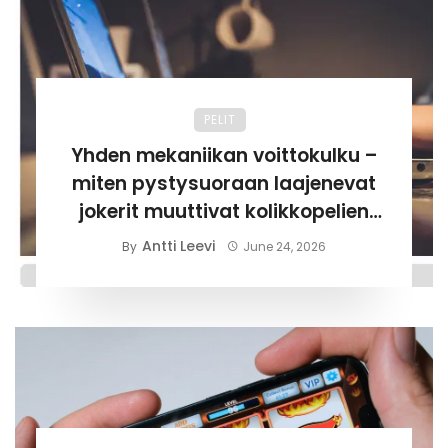
PELIT
Yhden mekaniikan voittokulku –
miten pystysuoraan laajenevat
jokerit muuttivat kolikkopelien
historian suunnan
Antti Leevi
By
June 24, 2026