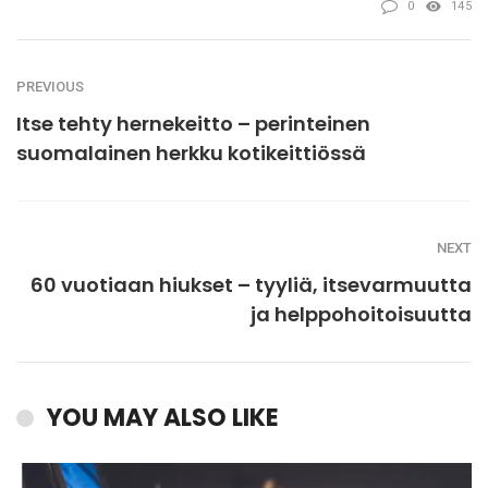
0
145
PREVIOUS
Itse tehty hernekeitto – perinteinen
suomalainen herkku kotikeittiössä
NEXT
60 vuotiaan hiukset – tyyliä, itsevarmuutta
ja helppohoitoisuutta
YOU MAY ALSO LIKE