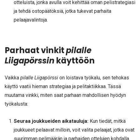
otteluista, jonka avulla voit kehittää oman pelistrategiasi
ja tehdä ostopäätöksiä, jotka tukevat parhaita
pelaajavalintoja.
Parhaat vinkit
pilalle
Liigapörssin
käyttöön
Vaikka
pilalle Liigapörssi
on loistava työkalu, sen tehokas
käyttö vaatii hieman strategiaa ja pelitaktiikkaa. Tässä
muutama vinkki, miten saat parhaan mahdollisen hyödyn
työkalusta:
Seuraa joukkueiden aikatauluja:
Kun tiedät, mitkä
joukkueet pelaavat milloin, voit valita pelaajat, jotka ovat
suurimman pelimäärän ja parhaiden ottelujen kohdalla.