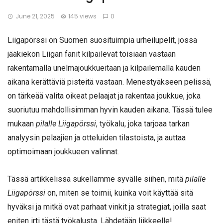
June 21, 2025
145 views
0
Liigapörssi on Suomen suosituimpia urheilupelit, jossa
jääkiekon Liigan fanit kilpailevat toisiaan vastaan
rakentamalla unelmajoukkueitaan ja kilpailemalla kauden
aikana kerättäviä pisteitä vastaan. Menestyäkseen pelissä,
on tärkeää valita oikeat pelaajat ja rakentaa joukkue, joka
suoriutuu mahdollisimman hyvin kauden aikana. Tässä tulee
mukaan
pilalle Liigapörssi
, työkalu, joka tarjoaa tarkan
analyysin pelaajien ja otteluiden tilastoista, ja auttaa
optimoimaan joukkueen valinnat.
Tässä artikkelissa sukellamme syvälle siihen, mitä
pilalle
Liigapörssi
on, miten se toimii, kuinka voit käyttää sitä
hyväksi ja mitkä ovat parhaat vinkit ja strategiat, joilla saat
eniten irti tästä työkalusta. Lähdetään liikkeelle!