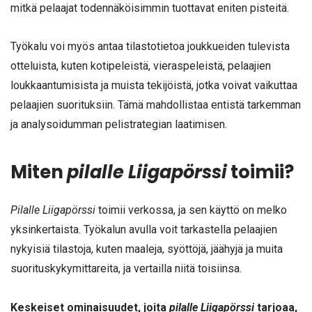
mitkä pelaajat todennäköisimmin tuottavat eniten pisteitä.
Työkalu voi myös antaa tilastotietoa joukkueiden tulevista
otteluista, kuten kotipeleistä, vieraspeleistä, pelaajien
loukkaantumisista ja muista tekijöistä, jotka voivat vaikuttaa
pelaajien suorituksiin. Tämä mahdollistaa entistä tarkemman
ja analysoidumman pelistrategian laatimisen.
Miten
pilalle Liigapörssi
toimii?
Pilalle Liigapörssi
toimii verkossa, ja sen käyttö on melko
yksinkertaista. Työkalun avulla voit tarkastella pelaajien
nykyisiä tilastoja, kuten maaleja, syöttöjä, jäähyjä ja muita
suorituskykymittareita, ja vertailla niitä toisiinsa.
Keskeiset ominaisuudet, joita
pilalle Liigapörssi
tarjoaa,