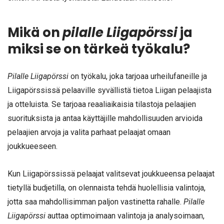
Mikä on
pilalle Liigapörssi
ja
miksi se on tärkeä työkalu?
Pilalle Liigapörssi
on työkalu, joka tarjoaa urheilufaneille ja
Liigapörssissä pelaaville syvällistä tietoa Liigan pelaajista
ja otteluista. Se tarjoaa reaaliaikaisia tilastoja pelaajien
suorituksista ja antaa käyttäjille mahdollisuuden arvioida
pelaajien arvoja ja valita parhaat pelaajat omaan
joukkueeseen.
Kun Liigapörssissä pelaajat valitsevat joukkueensa pelaajat
tietyllä budjetilla, on olennaista tehdä huolellisia valintoja,
jotta saa mahdollisimman paljon vastinetta rahalle.
Pilalle
Liigapörssi
auttaa optimoimaan valintoja ja analysoimaan,