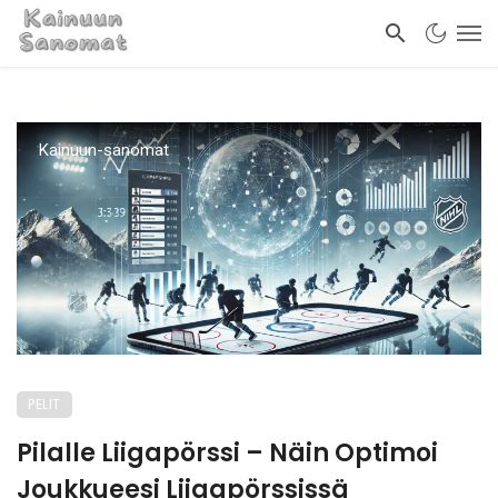
Kainuun-sanomat
PELIT
Pilalle Liigapörssi – Näin Optimoi
Joukkueesi Liigapörssissä