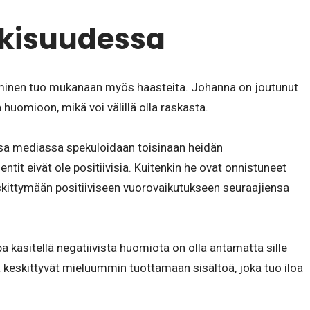
lkisuudessa
äminen tuo mukanaan myös haasteita. Johanna on joutunut
uomioon, mikä voi välillä olla raskasta.
ssa mediassa spekuloidaan toisinaan heidän
ntit eivät ole positiivisia. Kuitenkin he ovat onnistuneet
skittymään positiiviseen vuorovaikutukseen seuraajiensa
 käsitellä negatiivista huomiota on olla antamatta sille
a keskittyvät mieluummin tuottamaan sisältöä, joka tuo iloa