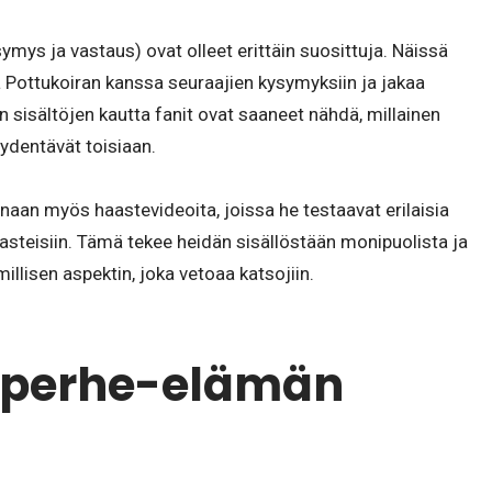
mys ja vastaus) ovat olleet erittäin suosittuja. Näissä
Pottukoiran kanssa seuraajien kysymyksiin ja jakaa
 sisältöjen kautta fanit ovat saaneet nähdä, millainen
ydentävät toisiaan.
naan myös haastevideoita, joissa he testaavat erilaisia
aasteisiin. Tämä tekee heidän sisällöstään monipuolista ja
llisen aspektin, joka vetoaa katsojiin.
a perhe-elämän