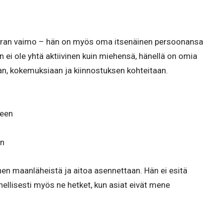
oiran vaimo – hän on myös oma itsenäinen persoonansa
 ei ole yhtä aktiivinen kuin miehensä, hänellä on omia
aan, kokemuksiaan ja kiinnostuksen kohteitaan.
een
an
en maanläheistä ja aitoa asennettaan. Hän ei esitä
hellisesti myös ne hetket, kun asiat eivät mene