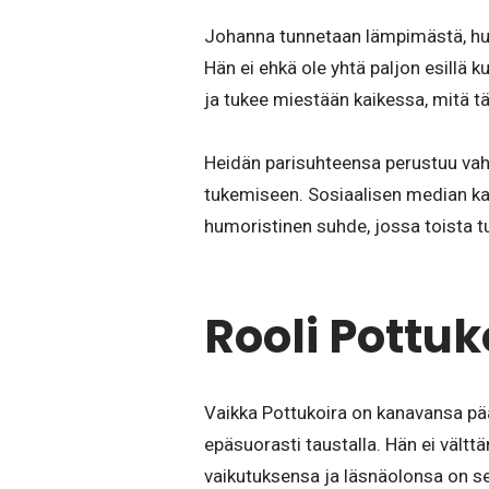
Johanna tunnetaan lämpimästä, hu
Hän ei ehkä ole yhtä paljon esillä 
ja tukee miestään kaikessa, mitä t
Heidän parisuhteensa perustuu vah
tukemiseen. Sosiaalisen median kau
humoristinen suhde, jossa toista t
Rooli Pottuk
Vaikka Pottukoira on kanavansa päät
epäsuorasti taustalla. Hän ei vält
vaikutuksensa ja läsnäolonsa on sel