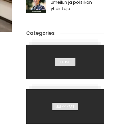
Urheilun ja politiikan
yhdistäjä
Categories
UUTISET
JULKKIKSET
ä