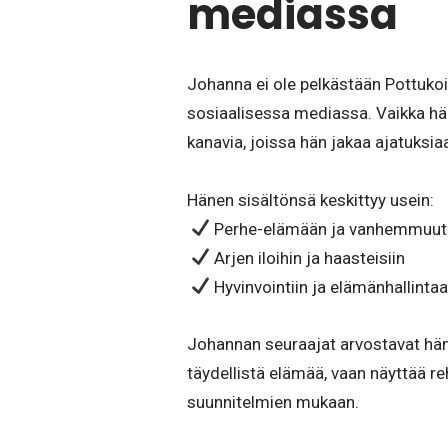
mediassa
Johanna ei ole pelkästään Pottuk
sosiaalisessa mediassa. Vaikka hän
kanavia, joissa hän jakaa ajatuksi
Hänen sisältönsä keskittyy usein:
Perhe-elämään ja vanhemmuut
Arjen iloihin ja haasteisiin
Hyvinvointiin ja elämänhallinta
Johannan seuraajat arvostavat hän
täydellistä elämää, vaan näyttää re
suunnitelmien mukaan.