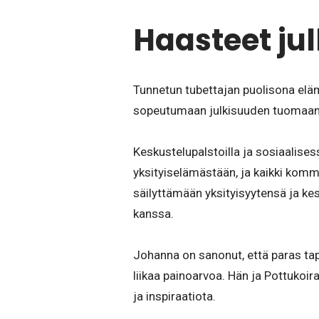
Haasteet ju
Tunnetun tubettajan puolisona el
sopeutumaan julkisuuden tuomaan h
Keskustelupalstoilla ja sosiaalise
yksityiselämästään, ja kaikki komme
säilyttämään yksityisyytensä ja ke
kanssa.
Johanna on sanonut, että paras tapa
liikaa painoarvoa. Hän ja Pottukoir
ja inspiraatiota.