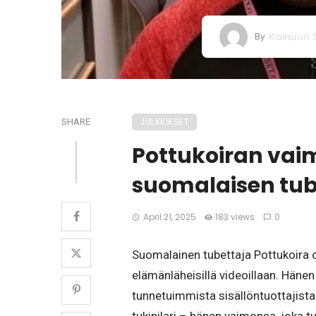
Kainuun
By
JULKKIKSET
SHARE
Pottukoiran vaim
suomalaisen tub
April 21, 2025
183 views
0
Suomalainen tubettaja Pottukoira o
elämänläheisillä videoillaan. Häne
tunnetuimmista sisällöntuottajista. 