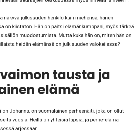
tunnetaan seuraajien keskuudessa myös nimellä “sihteeri”.
tä näkyvä julkisuuden henkilö kuin miehensä, hänen
sa on kiistaton. Hän on paitsi elämänkumppani, myös tärkeä
 sisällön muodostumista. Mutta kuka hän on, miten hän on
illaista heidän elämänsä on julkisuuden valokeilassa?
 vaimon tausta ja
tainen elämä
i on Johanna, on suomalainen perheenäiti, joka on ollut
eita vuosia. Heillä on yhteisiä lapsia, ja perhe-elämä
eisessä arjessaan.