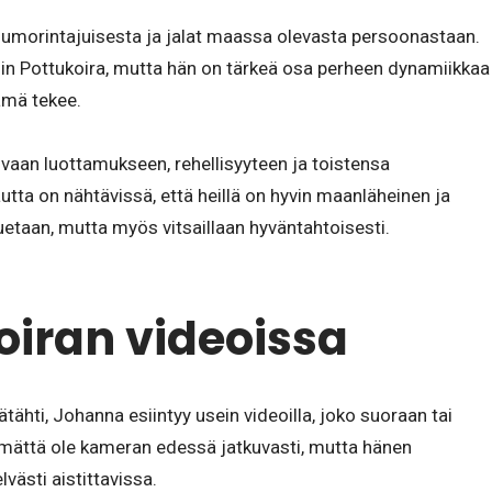
umorintajuisesta ja jalat maassa olevasta persoonastaan.
kuin Pottukoira, mutta hän on tärkeä osa perheen dynamiikkaa
ämä tekee.
vaan luottamukseen, rehellisyyteen ja toistensa
tta on nähtävissä, että heillä on hyvin maanläheinen ja
uetaan, mutta myös vitsaillaan hyväntahtoisesti.
oiran videoissa
ähti, Johanna esiintyy usein videoilla, joko suoraan tai
tämättä ole kameran edessä jatkuvasti, mutta hänen
västi aistittavissa.