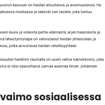
suosion kasvuun on heidän aitoutensa ja avoimuutensa. He
alisessa mediassa ja tekevät sen tavalla, joka tuntuu
usein kuvia ja videoita perhe-elämästä, arjen haasteista ja
Tämä lähestymistapa on vahvistanut heidän yhteisöään ja
insa, jotka arvostavat heidän rehellisyyttään.
kisuuden henkilön taustalla on usein vahva tukiverkosto, joka
oira ei olisi saavuttanut samaa asemaa ilman Johannan
 vaimo sosiaalisessa