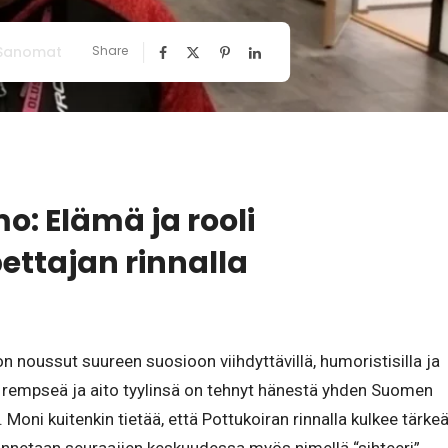
 Sanomat
Share
o: Elämä ja rooli
ettajan rinnalla
n noussut suureen suosioon viihdyttävillä, humoristisilla ja
n rempseä ja aito tyylinsä on tehnyt hänestä yhden Suomen
Moni kuitenkin tietää, että Pottukoiran rinnalla kulkee tärke