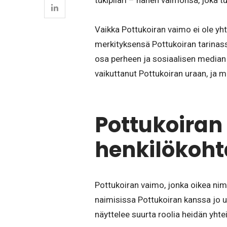
tukipilari – hänen vaimonsa, joka 
Vaikka Pottukoiran vaimo ei ole yh
merkityksensä Pottukoiran tarinas
osa perheen ja sosiaalisen median
vaikuttanut Pottukoiran uraan, ja m
Pottukoiran
henkilökoh
Pottukoiran vaimo, jonka oikea nim
naimisissa Pottukoiran kanssa jo us
näyttelee suurta roolia heidän yht