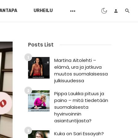
ANTAPA
URHEILU
Posts List
Martina Aitolehti –
elämä, ura ja jatkuva
muutos suomalaisessa
julkisuudessa
Pippa Laukka pituus ja
paino – mitä tiedetään
suomalaisesta
hyvinvoinnin
asiantuntijasta?
Kuka on Sari Essayah?