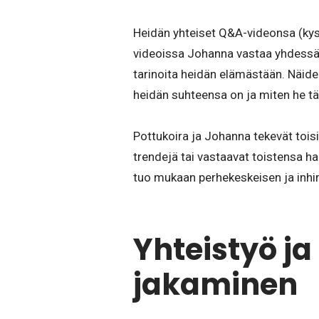
Heidän yhteiset Q&A-videonsa (kysy
videoissa Johanna vastaa yhdessä 
tarinoita heidän elämästään. Näiden
heidän suhteensa on ja miten he tä
Pottukoira ja Johanna tekevät toisi
trendejä tai vastaavat toistensa h
tuo mukaan perhekeskeisen ja inhimi
Yhteistyö j
jakaminen