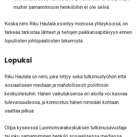
muihin samannimisiin henkilöihin ei ole selvä.
Koska nimi Riku Hautala esiintyy monissa yhteyksissä, on
tärkeää tarkistaa lähteet ja tietojen paikkansapitävyys ennen
lopullisten johtopäätösten tekemistä.
Lopuksi
Riku Hautala on nimi, joka liittyy sekä tutkimustyöhön että
sosiaaliseen mediaan ja mahdollisesti poliittisiin
keskusteluihin. Hänen vaikutuksensa eri aloilla voi kasvaa
tulevaisuudessa, ja kiinnostus hänen nimeään kohtaan
saattaa jatkua.
Olipa kyseessä Luonnonvarakeskuksen tutkimusavustaja
tai joku samanniminen henkilö sosiaalisessa mediassa,