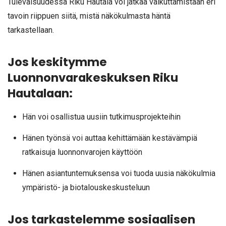
Tulevaisuudessa Riku Hautala voi jatkaa vaikuttamistaan eri
tavoin riippuen siitä, mistä näkökulmasta häntä
tarkastellaan.
Jos keskitymme
Luonnonvarakeskuksen Riku
Hautalaan:
Hän voi osallistua uusiin tutkimusprojekteihin
Hänen työnsä voi auttaa kehittämään kestävämpiä
ratkaisuja luonnonvarojen käyttöön
Hänen asiantuntemuksensa voi tuoda uusia näkökulmia
ympäristö- ja biotalouskeskusteluun
Jos tarkastelemme sosiaalisen