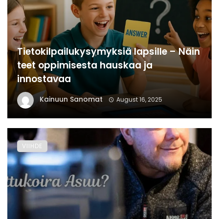
Tietokilpailukysymyksiä lapsille – Näin
teet oppimisesta hauskaa ja
innostavaa
Kainuun Sanomat
August 16, 2025
VIIHDE