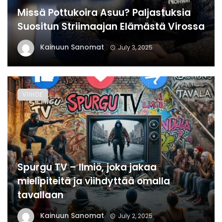
Missä Pottukoira Asuu? Paljastuksia
Suositun Striimaajan Elämästä Virossa
Kainuun Sanomat
July 3, 2025
VIIHDE
Spurgu TV – Ilmiö, joka jakaa
mielipiteitä ja viihdyttää omalla
tavallaan
Kainuun Sanomat
July 2, 2025