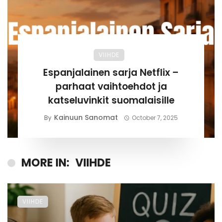
VIIHDE
Espanjalainen sarja Netflix –
parhaat vaihtoehdot ja
katseluvinkit suomalaisille
Kainuun Sanomat
By
October 7, 2025
MORE IN:
VIIHDE
VIIHDE