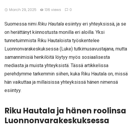
March 29, 2025
136 views
0
Suomessa nimi
Riku Hautala
esiintyy eri yhteyksissä, ja se
on herättänyt kiinnostusta monilla eri aloilla. Yksi
tunnetuimmista Riku Hautaloista työskentelee
Luonnonvarakeskuksessa (Luke) tutkimusavustajana, mutta
samannimisiä henkilöitä löytyy myös sosiaalisesta
mediasta ja muista yhteyksistä. Tässä artikkelissa
perehdymme tarkemmin siihen, kuka Riku Hautala on, missä
hän vaikuttaa ja millaisissa yhteyksissä hänen nimensä
esiintyy.
Riku Hautala ja hänen roolinsa
Luonnonvarakeskuksessa