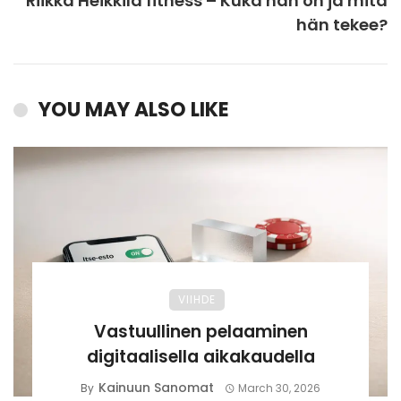
Riikka Heikkilä fitness – Kuka hän on ja mitä
hän tekee?
YOU MAY ALSO LIKE
VIIHDE
Vastuullinen pelaaminen
digitaalisella aikakaudella
Kainuun Sanomat
By
March 30, 2026