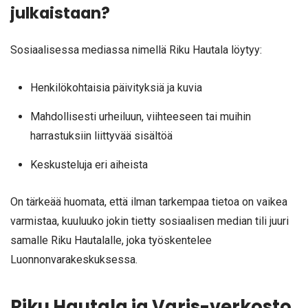
julkaistaan?
Sosiaalisessa mediassa nimellä Riku Hautala löytyy:
Henkilökohtaisia päivityksiä ja kuvia
Mahdollisesti urheiluun, viihteeseen tai muihin
harrastuksiin liittyvää sisältöä
Keskusteluja eri aiheista
On tärkeää huomata, että ilman tarkempaa tietoa on vaikea
varmistaa, kuuluuko jokin tietty sosiaalisen median tili juuri
samalle Riku Hautalalle, joka työskentelee
Luonnonvarakeskuksessa.
Riku Hautala ja Varis-verkosto