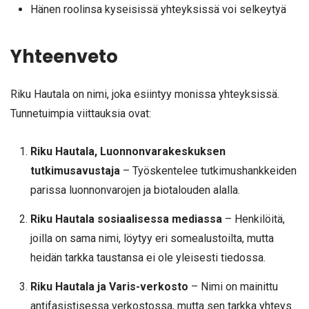
Hänen roolinsa kyseisissä yhteyksissä voi selkeytyä
Yhteenveto
Riku Hautala on nimi, joka esiintyy monissa yhteyksissä.
Tunnetuimpia viittauksia ovat:
Riku Hautala, Luonnonvarakeskuksen
tutkimusavustaja
– Työskentelee tutkimushankkeiden
parissa luonnonvarojen ja biotalouden alalla.
Riku Hautala sosiaalisessa mediassa
– Henkilöitä,
joilla on sama nimi, löytyy eri somealustoilta, mutta
heidän tarkka taustansa ei ole yleisesti tiedossa.
Riku Hautala ja Varis-verkosto
– Nimi on mainittu
antifasistisessa verkostossa, mutta sen tarkka yhteys