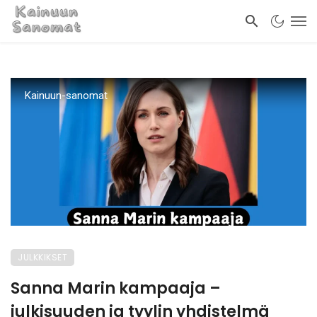
Kainuun-sanomat
JULKKIKSET
Sanna Marin kampaaja –
julkisuuden ja tyylin yhdistelmä