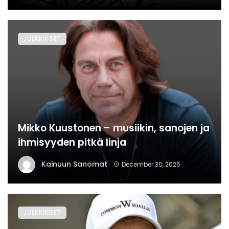
JULKKIKSET
Mikko Kuustonen – musiikin, sanojen ja
ihmisyyden pitkä linja
Kainuun Sanomat
December 30, 2025
JULKKIKSET