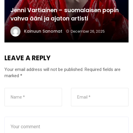
Jenni Vartiainen – suomalaisen popin
vahva ääni ja ajaton artisti
Kainuun Sanomat
December 26, 2025
LEAVE A REPLY
Your email address will not be published.
Required fields are
marked
*