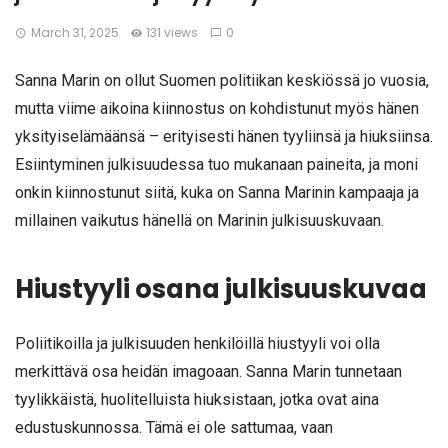
March 31, 2025
131 views
0
Sanna Marin on ollut Suomen politiikan keskiössä jo vuosia,
mutta viime aikoina kiinnostus on kohdistunut myös hänen
yksityiselämäänsä – erityisesti hänen tyyliinsä ja hiuksiinsa.
Esiintyminen julkisuudessa tuo mukanaan paineita, ja moni
onkin kiinnostunut siitä, kuka on Sanna Marinin kampaaja ja
millainen vaikutus hänellä on Marinin julkisuuskuvaan.
Hiustyyli osana julkisuuskuvaa
Poliitikoilla ja julkisuuden henkilöillä hiustyyli voi olla
merkittävä osa heidän imagoaan. Sanna Marin tunnetaan
tyylikkäistä, huolitelluista hiuksistaan, jotka ovat aina
edustuskunnossa. Tämä ei ole sattumaa, vaan