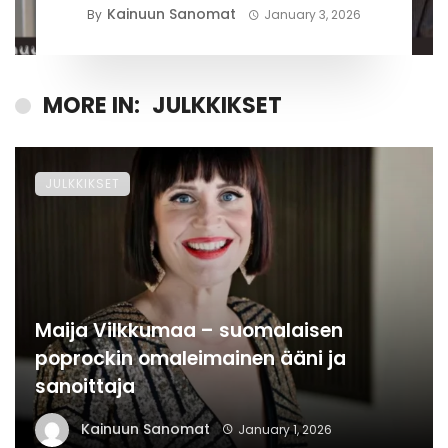
Kainuun Sanomat
By
January 3, 2026
MORE IN:
JULKKIKSET
JULKKIKSET
Maija Vilkkumaa – suomalaisen
poprockin omaleimainen ääni ja
sanoittaja
Kainuun Sanomat
January 1, 2026