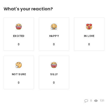
What's your reaction?
EXCITED
HAPPY
IN LOVE
0
0
0
NOT SURE
SILLY
0
0
0
131