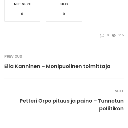
NOT SURE
SILLY
0
0
0
215
PREVIOUS
Ella Kanninen – Monipuolinen toimittaja
NEXT
Petteri Orpo pituus ja paino – Tunnetun
poliitikon