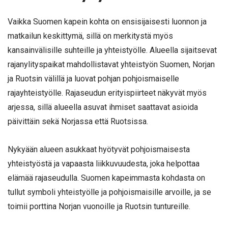
Vaikka Suomen kapein kohta on ensisijaisesti luonnon ja
matkailun keskittymä, sillä on merkitystä myös
kansainvälisille suhteille ja yhteistyölle. Alueella sijaitsevat
rajanylityspaikat mahdollistavat yhteistyön Suomen, Norjan
ja Ruotsin välillä ja luovat pohjan pohjoismaiselle
rajayhteistyölle. Rajaseudun erityispiirteet näkyvät myös
arjessa, sillä alueella asuvat ihmiset saattavat asioida
päivittäin sekä Norjassa että Ruotsissa.
Nykyään alueen asukkaat hyötyvät pohjoismaisesta
yhteistyöstä ja vapaasta liikkuvuudesta, joka helpottaa
elämää rajaseudulla. Suomen kapeimmasta kohdasta on
tullut symboli yhteistyölle ja pohjoismaisille arvoille, ja se
toimii porttina Norjan vuonoille ja Ruotsin tuntureille.