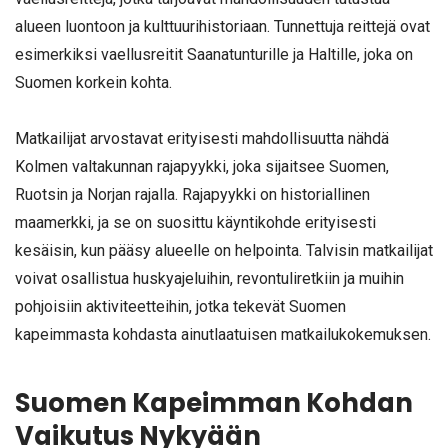
alueen luontoon ja kulttuurihistoriaan. Tunnettuja reittejä ovat
esimerkiksi vaellusreitit Saanatunturille ja Haltille, joka on
Suomen korkein kohta.
Matkailijat arvostavat erityisesti mahdollisuutta nähdä
Kolmen valtakunnan rajapyykki, joka sijaitsee Suomen,
Ruotsin ja Norjan rajalla. Rajapyykki on historiallinen
maamerkki, ja se on suosittu käyntikohde erityisesti
kesäisin, kun pääsy alueelle on helpointa. Talvisin matkailijat
voivat osallistua huskyajeluihin, revontuliretkiin ja muihin
pohjoisiin aktiviteetteihin, jotka tekevät Suomen
kapeimmasta kohdasta ainutlaatuisen matkailukokemuksen.
Suomen Kapeimman Kohdan
Vaikutus Nykyään