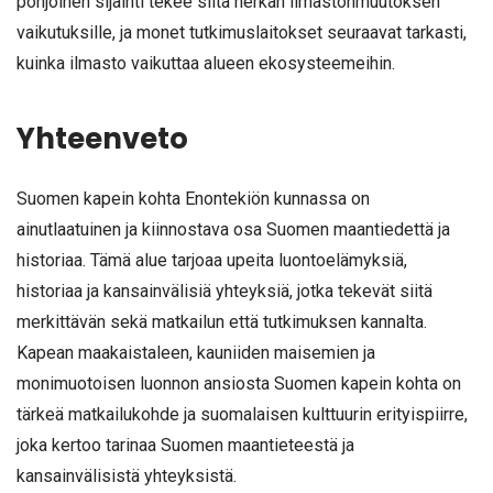
pohjoinen sijainti tekee siitä herkän ilmastonmuutoksen
vaikutuksille, ja monet tutkimuslaitokset seuraavat tarkasti,
kuinka ilmasto vaikuttaa alueen ekosysteemeihin.
Yhteenveto
Suomen kapein kohta Enontekiön kunnassa on
ainutlaatuinen ja kiinnostava osa Suomen maantiedettä ja
historiaa. Tämä alue tarjoaa upeita luontoelämyksiä,
historiaa ja kansainvälisiä yhteyksiä, jotka tekevät siitä
merkittävän sekä matkailun että tutkimuksen kannalta.
Kapean maakaistaleen, kauniiden maisemien ja
monimuotoisen luonnon ansiosta Suomen kapein kohta on
tärkeä matkailukohde ja suomalaisen kulttuurin erityispiirre,
joka kertoo tarinaa Suomen maantieteestä ja
kansainvälisistä yhteyksistä.