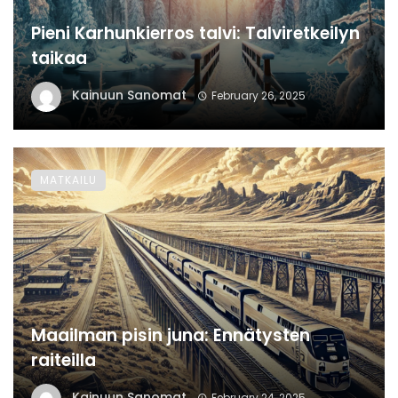
Pieni Karhunkierros talvi: Talviretkeilyn
taikaa
Kainuun Sanomat
February 26, 2025
MATKAILU
Maailman pisin juna: Ennätysten
raiteilla
Kainuun Sanomat
February 24, 2025