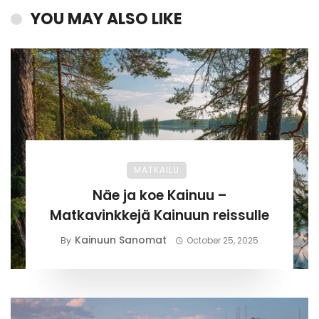
YOU MAY ALSO LIKE
MATKAILU
Näe ja koe Kainuu –
Matkavinkkejä Kainuun reissulle
Kainuun Sanomat
By
October 25, 2025