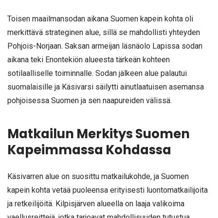
Toisen maailmansodan aikana Suomen kapein kohta oli
merkittävä strateginen alue, sillä se mahdollisti yhteyden
Pohjois-Norjaan. Saksan armeijan läsnäolo Lapissa sodan
aikana teki Enontekiön alueesta tärkeän kohteen
sotilaalliselle toiminnalle. Sodan jälkeen alue palautui
suomalaisille ja Käsivarsi säilytti ainutlaatuisen asemansa
pohjoisessa Suomen ja sen naapureiden välissä.
Matkailun Merkitys Suomen
Kapeimmassa Kohdassa
Käsivarren alue on suosittu matkailukohde, ja Suomen
kapein kohta vetää puoleensa erityisesti luontomatkailijoita
ja retkeilijöitä. Kilpisjärven alueella on laaja valikoima
vaellusreittejä, jotka tarjoavat mahdollisuuden tutustua