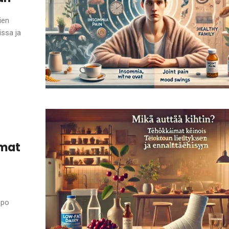
ien
issa ja
mmat
ppo