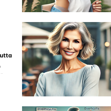
uutta
a
..