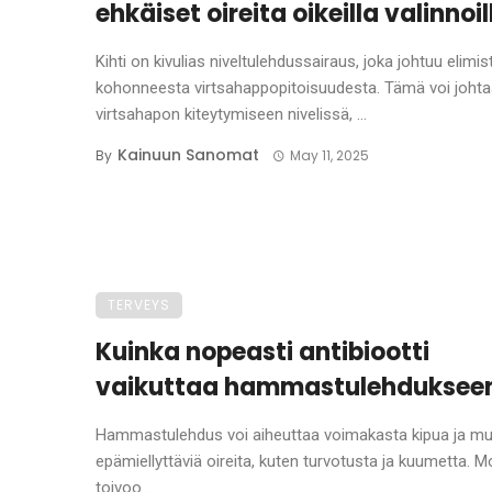
ehkäiset oireita oikeilla valinnoil
Kihti on kivulias niveltulehdussairaus, joka johtuu elimi
kohonneesta virtsahappopitoisuudesta. Tämä voi joht
virtsahapon kiteytymiseen nivelissä, ...
Kainuun Sanomat
By
May 11, 2025
TERVEYS
Kuinka nopeasti antibiootti
vaikuttaa hammastulehduksee
Hammastulehdus voi aiheuttaa voimakasta kipua ja mu
epämiellyttäviä oireita, kuten turvotusta ja kuumetta. M
toivoo ...