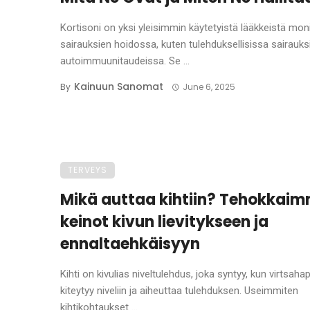
Kortisoni on yksi yleisimmin käytetyistä lääkkeistä mon
sairauksien hoidossa, kuten tulehduksellisissa sairauks
autoimmuunitaudeissa. Se ...
Kainuun Sanomat
By
June 6, 2025
TERVEYS
Mikä auttaa kihtiin? Tehokkai
keinot kivun lievitykseen ja
ennaltaehkäisyyn
Kihti on kivulias niveltulehdus, joka syntyy, kun virtsaha
kiteytyy niveliin ja aiheuttaa tulehduksen. Useimmiten
kihtikohtaukset ...