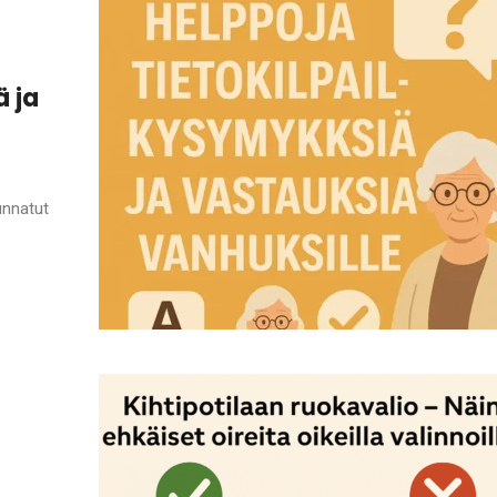
ä ja
unnatut