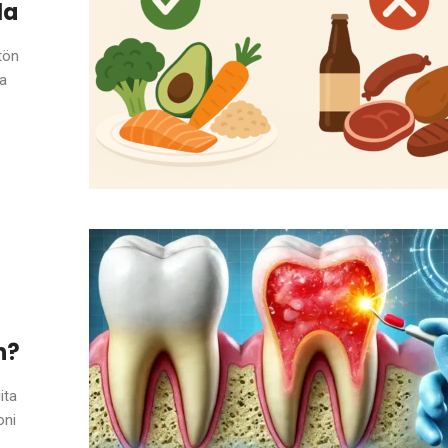
la
stön
aa
n?
ita
oni