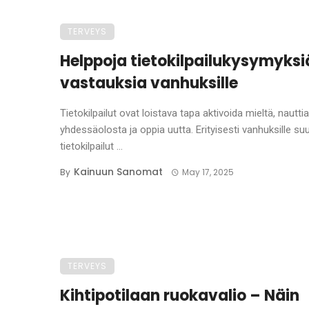
TERVEYS
Helppoja tietokilpailukysymyksi
vastauksia vanhuksille
Tietokilpailut ovat loistava tapa aktivoida mieltä, nauttia
yhdessäolosta ja oppia uutta. Erityisesti vanhuksille su
tietokilpailut ...
Kainuun Sanomat
By
May 17, 2025
TERVEYS
Kihtipotilaan ruokavalio – Näin