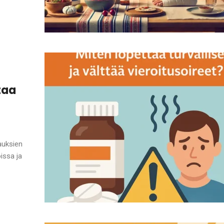
taa
auksien
issa ja