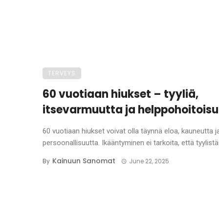
TERVEYS
60 vuotiaan hiukset – tyyliä,
itsevarmuutta ja helppohoitois
60 vuotiaan hiukset voivat olla täynnä eloa, kauneutta j
persoonallisuutta. Ikääntyminen ei tarkoita, että tyylistä .
Kainuun Sanomat
By
June 22, 2025