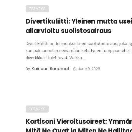
TERVEYS
Divertikuliitti: Yleinen mutta use
aliarvioitu suolistosairaus
Divertikuliitti on tulehduksellinen suolistosairaus, joka s
kun paksusuolen seinämään kehittyneet umpipussit eli
divertikkelit tulehtuvat. Vaikka ...
Kainuun Sanomat
By
June 9, 2025
TERVEYS
Kortisoni Vieroitusoireet: Ymmär
Mitä Ne Ovat ja Miten Ne Hallita