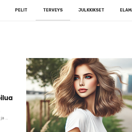
PELIT
TERVEYS
JULKKIKSET
ELAM
ilua
n
a ...