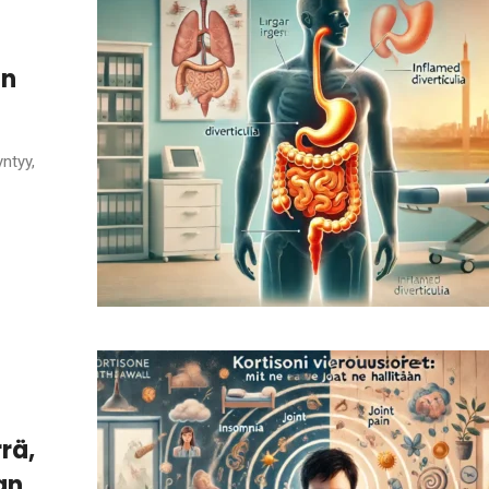
in
yntyy,
rä,
an