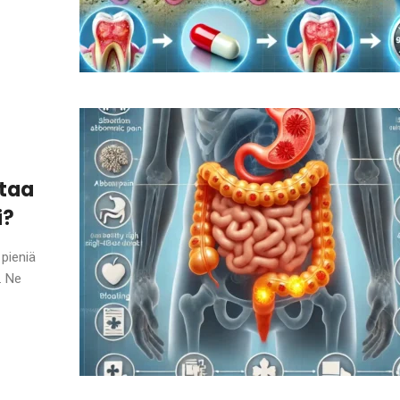
staa
i?
pieniä
. Ne