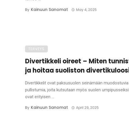
Kainuun Sanomat
By
May 4, 2025
TERVEYS
Divertikkeli oireet – Miten tunni
ja hoitaa suoliston divertikuloos
Divertikkelit ovat paksusuolen seinämään muodostuvia 
pullistumia, joita kutsutaan myös suolen umpipusseiksi
ovat erityisen ...
Kainuun Sanomat
By
April 29, 2025