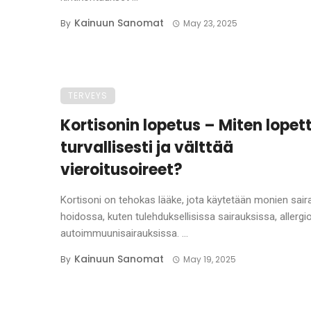
Kainuun Sanomat
By
May 23, 2025
TERVEYS
Kortisonin lopetus – Miten lopet
turvallisesti ja välttää
vieroitusoireet?
Kortisoni on tehokas lääke, jota käytetään monien sair
hoidossa, kuten tulehduksellisissa sairauksissa, allergio
autoimmuunisairauksissa. ...
Kainuun Sanomat
By
May 19, 2025