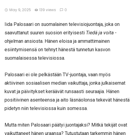
May 9, 2025
139 views
0
Iida Palosaari on suomalainen televisiojuontaja, joka on
saavuttanut suuren suosion erityisesti
Tiedä ja voita
-
ohjelman ansiosta. Hänen eloisa ja ammattimainen
esiintymisensä on tehnyt hänestä tunnetun kasvon
suomalaisessa televisiossa.
Palosaari ei ole pelkästään TV-juontaja, vaan myös
aktiivinen sosiaalisen median vaikuttaja, jonka julkaisemat
kuvat ja päivitykset keräävät runsaasti seuraajia. Hänen
positiivinen asenteensa ja aito läsnäolonsa tekevät hänestä
pidetyn niin televisiossa kuin somessa.
Mutta miten Palosaari päätyi juontajaksi? Mitkä tekijät ovat
vaikuttaneet hänen uraansa? Tutustutaan tarkemmin hänen