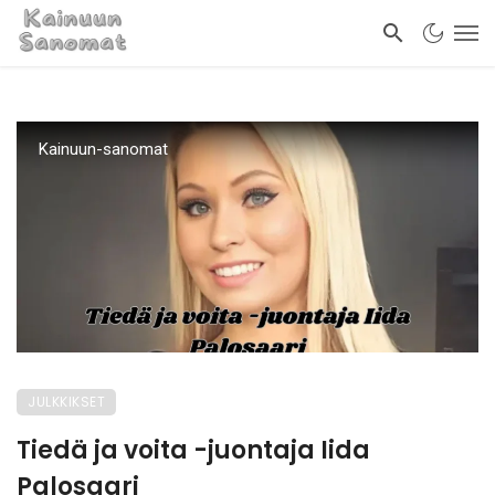
Kainuun-sanomat
JULKKIKSET
Tiedä ja voita -juontaja Iida
Palosaari