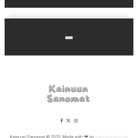
Kainuun-Sanomat © 2025. Made with
by
kainuunsanomat