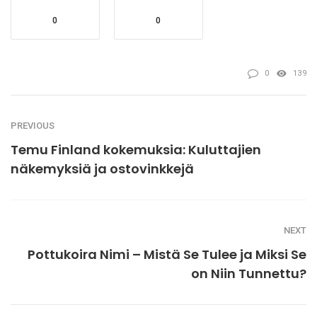
0
0
0
139
PREVIOUS
Temu Finland kokemuksia: Kuluttajien
näkemyksiä ja ostovinkkejä
NEXT
Pottukoira Nimi – Mistä Se Tulee ja Miksi Se
on Niin Tunnettu?