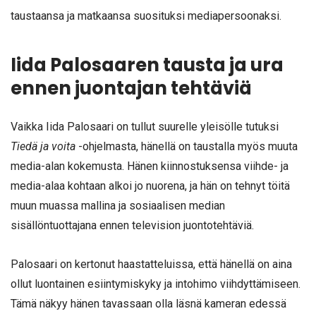
taustaansa ja matkaansa suosituksi mediapersoonaksi.
Iida Palosaaren tausta ja ura
ennen juontajan tehtäviä
Vaikka Iida Palosaari on tullut suurelle yleisölle tutuksi
Tiedä ja voita
-ohjelmasta, hänellä on taustalla myös muuta
media-alan kokemusta. Hänen kiinnostuksensa viihde- ja
media-alaa kohtaan alkoi jo nuorena, ja hän on tehnyt töitä
muun muassa mallina ja sosiaalisen median
sisällöntuottajana ennen television juontotehtäviä.
Palosaari on kertonut haastatteluissa, että hänellä on aina
ollut luontainen esiintymiskyky ja intohimo viihdyttämiseen.
Tämä näkyy hänen tavassaan olla läsnä kameran edessä