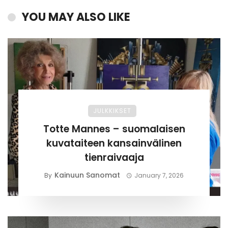
YOU MAY ALSO LIKE
JULKKIKSET
Totte Mannes – suomalaisen
kuvataiteen kansainvälinen
tienraivaaja
Kainuun Sanomat
By
January 7, 2026