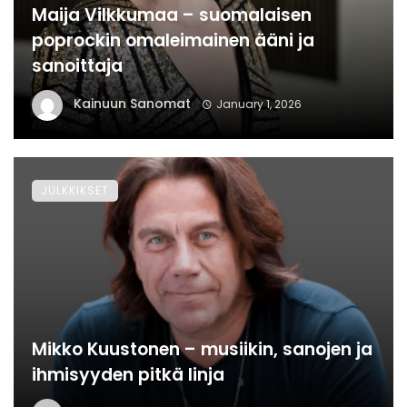
Maija Vilkkumaa – suomalaisen
poprockin omaleimainen ääni ja
sanoittaja
Kainuun Sanomat
January 1, 2026
JULKKIKSET
Mikko Kuustonen – musiikin, sanojen ja
ihmisyyden pitkä linja