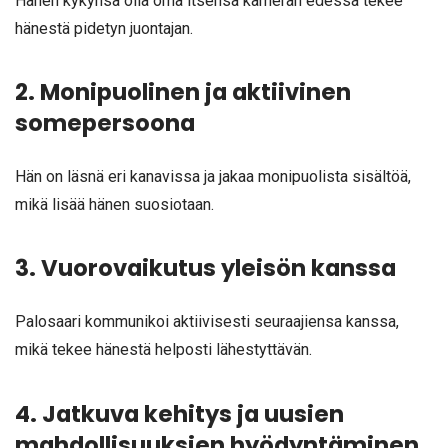
Hänen kykynsä olla oma itsensä kameran edessä tekee
hänestä pidetyn juontajan.
2. Monipuolinen ja aktiivinen
somepersoona
Hän on läsnä eri kanavissa ja jakaa monipuolista sisältöä,
mikä lisää hänen suosiotaan.
3. Vuorovaikutus yleisön kanssa
Palosaari kommunikoi aktiivisesti seuraajiensa kanssa,
mikä tekee hänestä helposti lähestyttävän.
4. Jatkuva kehitys ja uusien
mahdollisuuksien hyödyntäminen