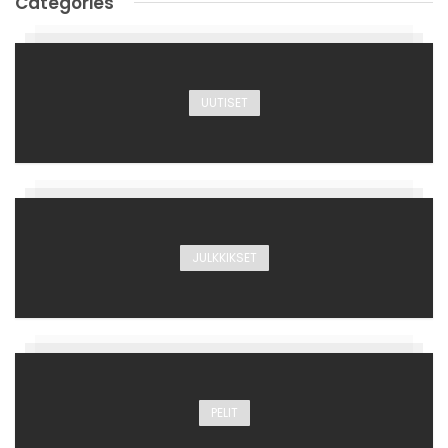
Categories
UUTISET
JULKKIKSET
PELIT