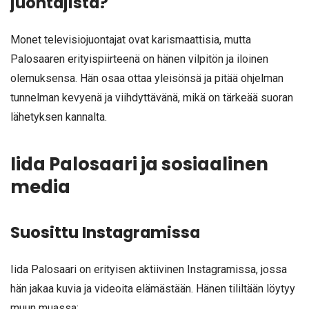
juontajista?
Monet televisiojuontajat ovat karismaattisia, mutta
Palosaaren erityispiirteenä on hänen vilpitön ja iloinen
olemuksensa. Hän osaa ottaa yleisönsä ja pitää ohjelman
tunnelman kevyenä ja viihdyttävänä, mikä on tärkeää suoran
lähetyksen kannalta.
Iida Palosaari ja sosiaalinen
media
Suosittu Instagramissa
Iida Palosaari on erityisen aktiivinen Instagramissa, jossa
hän jakaa kuvia ja videoita elämästään. Hänen tililtään löytyy
muun muassa: