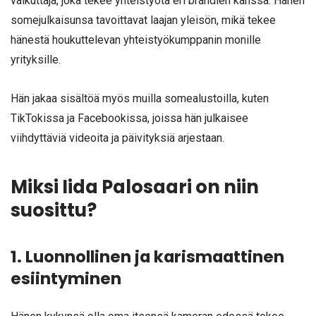
vaikuttaja, joka tekee yhteistyötä eri brändien kanssa. Hänen
somejulkaisunsa tavoittavat laajan yleisön, mikä tekee
hänestä houkuttelevan yhteistyökumppanin monille
yrityksille.
Hän jakaa sisältöä myös muilla somealustoilla, kuten
TikTokissa ja Facebookissa, joissa hän julkaisee
viihdyttäviä videoita ja päivityksiä arjestaan.
Miksi Iida Palosaari on niin
suosittu?
1. Luonnollinen ja karismaattinen
esiintyminen