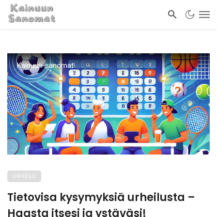
Kainuun-sanomat
URHEILU
Tietovisa kysymyksiä urheilusta –
Haasta itsesi ja ystäväsi!