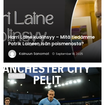
Harri Laine kuolinsyy – Mitä tiedämme
Patrik Laineen isän poismenosta?
Kainuun Sanomat
September 18, 2025
URHEILU