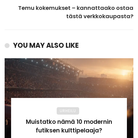
Temu kokemukset – kannattaako ostaa
tästä verkkokaupasta?
YOU MAY ALSO LIKE
URHEILU
Muistatko nämä 10 modernin
futiksen kulttipelaaja?