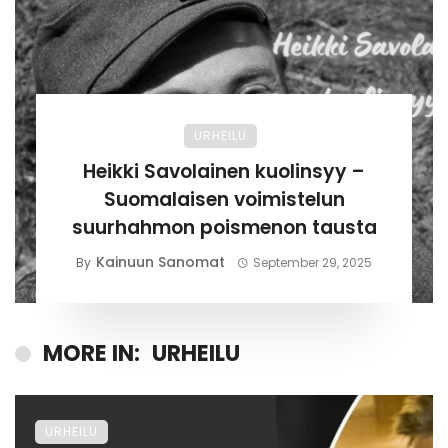
URHEILU
Heikki Savolainen kuolinsyy –
Suomalaisen voimistelun
suurhahmon poismenon tausta
Kainuun Sanomat
By
September 29, 2025
MORE IN:
URHEILU
URHEILU