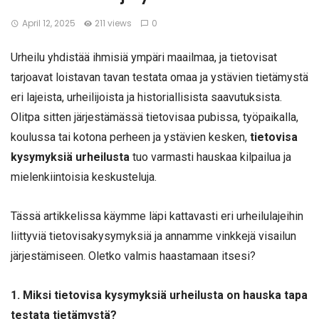
April 12, 2025
211 views
0
Urheilu yhdistää ihmisiä ympäri maailmaa, ja tietovisat
tarjoavat loistavan tavan testata omaa ja ystävien tietämystä
eri lajeista, urheilijoista ja historiallisista saavutuksista.
Olitpa sitten järjestämässä tietovisaa pubissa, työpaikalla,
koulussa tai kotona perheen ja ystävien kesken,
tietovisa
kysymyksiä urheilusta
tuo varmasti hauskaa kilpailua ja
mielenkiintoisia keskusteluja.
Tässä artikkelissa käymme läpi kattavasti eri urheilulajeihin
liittyviä tietovisakysymyksiä ja annamme vinkkejä visailun
järjestämiseen. Oletko valmis haastamaan itsesi?
1. Miksi tietovisa kysymyksiä urheilusta on hauska tapa
testata tietämystä?