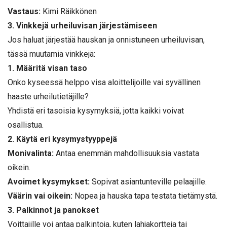
Vastaus:
Kimi Räikkönen
3. Vinkkejä urheiluvisan järjestämiseen
Jos haluat järjestää hauskan ja onnistuneen urheiluvisan,
tässä muutamia vinkkejä:
1. Määritä visan taso
Onko kyseessä helppo visa aloittelijoille vai syvällinen
haaste urheilutietäjille?
Yhdistä eri tasoisia kysymyksiä, jotta kaikki voivat
osallistua.
2. Käytä eri kysymystyyppejä
Monivalinta:
Antaa enemmän mahdollisuuksia vastata
oikein.
Avoimet kysymykset:
Sopivat asiantunteville pelaajille.
Väärin vai oikein:
Nopea ja hauska tapa testata tietämystä.
3. Palkinnot ja panokset
Voittajille voi antaa palkintoja, kuten lahjakortteja tai