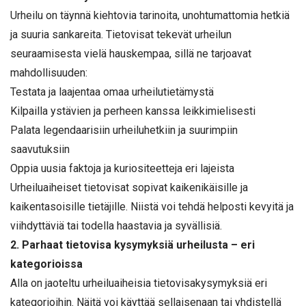
Urheilu on täynnä kiehtovia tarinoita, unohtumattomia hetkiä
ja suuria sankareita. Tietovisat tekevät urheilun
seuraamisesta vielä hauskempaa, sillä ne tarjoavat
mahdollisuuden:
Testata ja laajentaa omaa urheilutietämystä
Kilpailla ystävien ja perheen kanssa leikkimielisesti
Palata legendaarisiin urheiluhetkiin ja suurimpiin
saavutuksiin
Oppia uusia faktoja ja kuriositeetteja eri lajeista
Urheiluaiheiset tietovisat sopivat kaikenikäisille ja
kaikentasoisille tietäjille. Niistä voi tehdä helposti kevyitä ja
viihdyttäviä tai todella haastavia ja syvällisiä.
2. Parhaat tietovisa kysymyksiä urheilusta – eri
kategorioissa
Alla on jaoteltu urheiluaiheisia tietovisakysymyksiä eri
kategorioihin. Näitä voi käyttää sellaisenaan tai yhdistellä