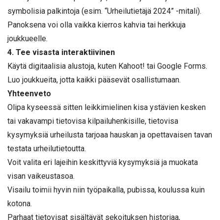
symbolisia palkintoja (esim. “Urheilutietäjä 2024” -mitali).
Panoksena voi olla vaikka kierros kahvia tai herkkuja
joukkueelle.
4. Tee visasta interaktiivinen
Käytä digitaalisia alustoja, kuten Kahoot! tai Google Forms.
Luo joukkueita, jotta kaikki pääsevät osallistumaan.
Yhteenveto
Olipa kyseessä sitten leikkimielinen kisa ystävien kesken
tai vakavampi tietovisa kilpailuhenkisille, tietovisa
kysymyksiä urheilusta tarjoaa hauskan ja opettavaisen tavan
testata urheilutietoutta.
Voit valita eri lajeihin keskittyviä kysymyksiä ja muokata
visan vaikeustasoa.
Visailu toimii hyvin niin työpaikalla, pubissa, koulussa kuin
kotona.
Parhaat tietovisat sisältävät sekoituksen historiaa,