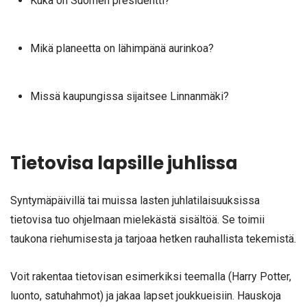
Kuka on Suomen presidentti?
Mikä planeetta on lähimpänä aurinkoa?
Missä kaupungissa sijaitsee Linnanmäki?
Tietovisa lapsille juhlissa
Syntymäpäivillä tai muissa lasten juhlatilaisuuksissa
tietovisa tuo ohjelmaan mielekästä sisältöä. Se toimii
taukona riehumisesta ja tarjoaa hetken rauhallista tekemistä.
Voit rakentaa tietovisan esimerkiksi teemalla (Harry Potter,
luonto, satuhahmot) ja jakaa lapset joukkueisiin. Hauskoja