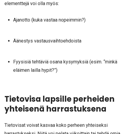
elementtejä voi olla myös:
Ajanotto (kuka vastaa nopeimmin?)
Äänestys vastausvaihtoehdoista
Fyysisiä tehtäviä osana kysymyksiä (esim. “minkä
eläimen lailla hypit?”)
Tietovisa lapsille perheiden
yhteisenä harrastuksena
Tietovisat voivat kasvaa koko perheen yhteiseksi
harrastukseksi. Niitä voi pelata viikoittain tai tehdä omia