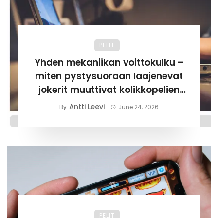
PELIT
Yhden mekaniikan voittokulku –
miten pystysuoraan laajenevat
jokerit muuttivat kolikkopelien
historian suunnan
Antti Leevi
By
June 24, 2026
PELIT