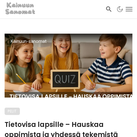
Kainuun-sanomat
PELIT
Tietovisa lapsille – Hauskaa
oppimista ja yhdessä tekemistä