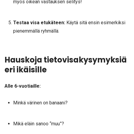
myös oikean vastauksen selitys!
Testaa visa etukäteen:
Käytä sitä ensin esimerkiksi
pienemmällä ryhmällä.
Hauskoja tietovisakysymyksiä
eri ikäisille
Alle 6-vuotiaille:
Minkä värinen on banaani?
Mikä eläin sanoo “muu”?