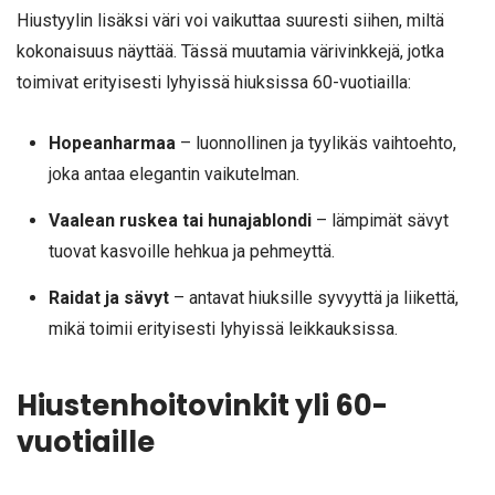
Hiustyylin lisäksi väri voi vaikuttaa suuresti siihen, miltä
kokonaisuus näyttää. Tässä muutamia värivinkkejä, jotka
toimivat erityisesti lyhyissä hiuksissa 60-vuotiailla:
Hopeanharmaa
– luonnollinen ja tyylikäs vaihtoehto,
joka antaa elegantin vaikutelman.
Vaalean ruskea tai hunajablondi
– lämpimät sävyt
tuovat kasvoille hehkua ja pehmeyttä.
Raidat ja sävyt
– antavat hiuksille syvyyttä ja liikettä,
mikä toimii erityisesti lyhyissä leikkauksissa.
Hiustenhoitovinkit yli 60-
vuotiaille