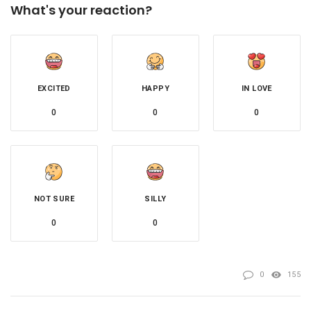
What's your reaction?
EXCITED
HAPPY
IN LOVE
0
0
0
NOT SURE
SILLY
0
0
0
155