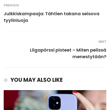
PREVIOUS
Julkkiskampaaja: Tähtien takana seisova
tyylinluoja
NEXT
Liigapörssi pisteet – Miten pelissä
menestytään?
YOU MAY ALSO LIKE