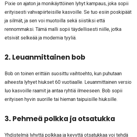
Pixie on ajaton ja monikäyttöinen lyhyt kampaus, joka sopii
erityisesti vahvapiirteisille kasvoille. Se tuo esiin poskipäät
ja silmät, ja sen voi muotoilla sekä siistiksi että
rennommaksi. Tämä malli sopii täydellisesti niille, jotka
etsivät selkeää ja modernia tyyliä.
2. Leuanmittainen bob
Bob on toinen erittäin suosittu vaihtoehto, kun puhutaan
aiheesta lyhyet hiukset 60 vuotiaalle. Leuanmittainen versio
luo kasvoille raamit ja antaa ryhtiä ilmeeseen. Bob sopii
erityisen hyvin suorille tai hieman taipuisille hiuksille.
3. Pehmeä polkka ja otsatukka
Yhdistelmä lyhyttä polkkaa ja kevyttä otsatukkaa voi tehdä