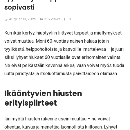
sopivasti
August 10, 2025
155 views
0
Kun ikää kertyy, hiustyyliin liittyvät tarpeet ja mieltymykset
voivat muuttua. Moni 60-vuotias nainen haluaa jotain
tyylikästä, helppohoitoista ja kasvoille imartelevaa – ja juuri
siksi lyhyet hiukset 60 vuotiaalle ovat erinomainen valinta.
Ne eivät pelkästään kevennä arkea, vaan voivat myös tuoda
uutta piristystä ja itseluottamusta päivittäiseen elämään.
Ikääntyvien hiusten
erityispiirteet
Iän myötä hiusten rakenne usein muuttuu – ne voivat
ohentua, kuivua ja menettää luonnollista kiiltoaan. Lyhyet