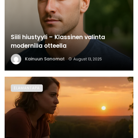
Siili hiustyyli – Klassinen valinta
modernilla otteella
Kainuun Sanomat
August 13, 2025
ELAMANTAPA