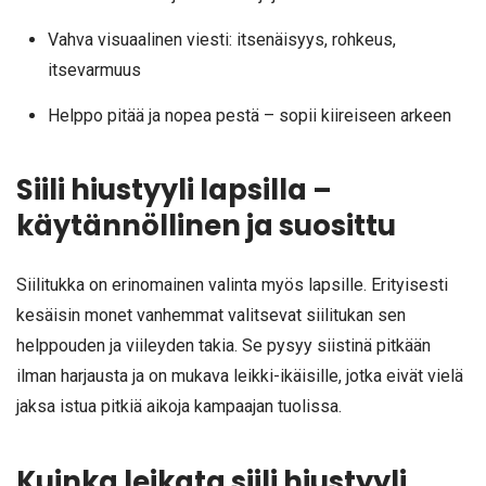
Vahva visuaalinen viesti: itsenäisyys, rohkeus,
itsevarmuus
Helppo pitää ja nopea pestä – sopii kiireiseen arkeen
Siili hiustyyli lapsilla –
käytännöllinen ja suosittu
Siilitukka on erinomainen valinta myös lapsille. Erityisesti
kesäisin monet vanhemmat valitsevat siilitukan sen
helppouden ja viileyden takia. Se pysyy siistinä pitkään
ilman harjausta ja on mukava leikki-ikäisille, jotka eivät vielä
jaksa istua pitkiä aikoja kampaajan tuolissa.
Kuinka leikata siili hiustyyli