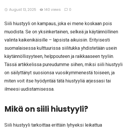
August 13, 2025
140 views
0
Siili hiustyyli on kampaus, joka ei mene koskaan pois
muodista. Se on yksinkertainen, selkeä ja käytännöllinen
valinta kaikenikäisille – lapsista aikuisiin. Erityisesti
suomalaisessa kulttuurissa siilitukka yhdistetään usein
käytännöllisyyteen, helppouteen ja raikkaaseen tyyliin.
Tässä artikkelissa pureudumme siihen, miksi siili hiustyyli
on säilyttänyt suosionsa vuosikymmenestä toiseen, ja
miten voit itse hyödyntää tätä hiustyyliä arjessasi tai
ilmeesi uudistamisessa.
Mikä on siili hiustyyli?
Siili hiustyyli tarkoittaa erittäin lyhyeksi leikattua