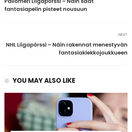
Pallomeri Liigapörssi – Näin saat
fantasiapelin pisteet nousuun
NEXT
NHL Liigapörssi – Näin rakennat menestyvän
fantasiakiekkojoukkueen
YOU MAY ALSO LIKE