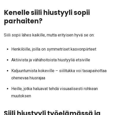
Kenelle siili hiustyyli sopii
parhaiten?
Siili sopii lähes kaikille, mutta erityisen hyvä se on:
Henkilöille, joilla on symmetriset kasvonpiirteet
Aktiivista ja vähähoitoista hiustyyliä etsiville
Kaljuuntumista kokeville – siilitukka voi tasapainottaa
ohenevaa hiusrajaa
Heille, jotka haluavat tehdä visuaalisesti rohkean
muutoksen
Siili hiustyyli työelämässä ja