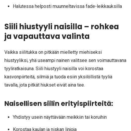
Halutessa helposti muunneltavissa fade-leikkauksilla
Siili hiustyyli naisilla – rohkea
ja vapauttava valinta
Vaikka siilitukka on pitkään mielletty miehiseksi
hiustyyliksi, yhä useampi nainen valitsee sen voimauttavana
tyyliratkaisuna. Siili hiustyyli naisilla voi korostaa
kasvonpiirteitä, silmiä ja tuoda esiin yksilöllistä tyyliä
tavalla, jota pitkät hiukset eivät aina tee.
Naisellisen siilin erityispiirteitä:
Yhdistyy usein näyttävään meikkiin tai koruihin
Korostaa kaulan ja niskan linjoja