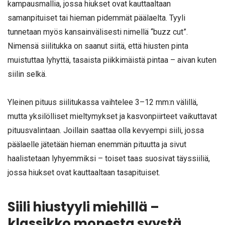
kampausmallia, jossa hiukset ovat kauttaaltaan
samanpituiset tai hieman pidemmät päälaelta. Tyyli
tunnetaan myös kansainvälisesti nimellä “buzz cut”.
Nimensä siilitukka on saanut siitä, että hiusten pinta
muistuttaa lyhyttä, tasaista piikkimäistä pintaa – aivan kuten
siilin selkä.
Yleinen pituus siilitukassa vaihtelee 3–12 mm:n välillä,
mutta yksilölliset mieltymykset ja kasvonpiirteet vaikuttavat
pituusvalintaan. Joillain saattaa olla kevyempi siili, jossa
päälaelle jätetään hieman enemmän pituutta ja sivut
haalistetaan lyhyemmiksi – toiset taas suosivat täyssiiliä,
jossa hiukset ovat kauttaaltaan tasapituiset.
Siili hiustyyli miehillä –
klassikko monesta syystä