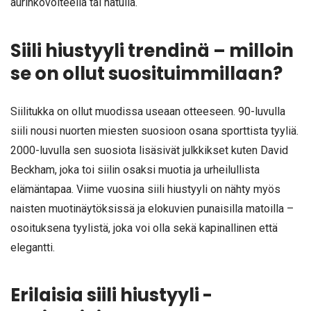
aurinkovoiteella tai hatulla.
Siili hiustyyli trendinä – milloin
se on ollut suosituimmillaan?
Siilitukka on ollut muodissa useaan otteeseen. 90-luvulla
siili nousi nuorten miesten suosioon osana sporttista tyyliä.
2000-luvulla sen suosiota lisäsivät julkkikset kuten David
Beckham, joka toi siilin osaksi muotia ja urheilullista
elämäntapaa. Viime vuosina siili hiustyyli on nähty myös
naisten muotinäytöksissä ja elokuvien punaisilla matoilla –
osoituksena tyylistä, joka voi olla sekä kapinallinen että
elegantti.
Erilaisia siili hiustyyli -