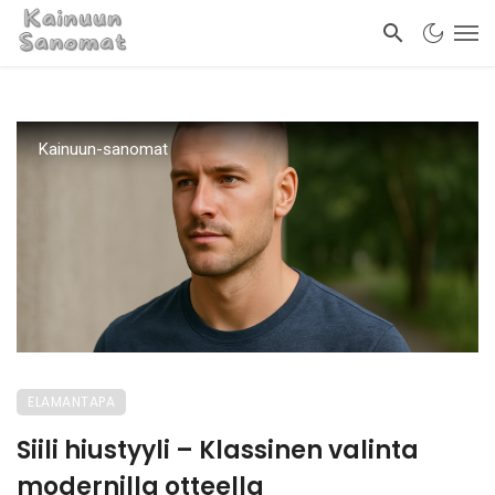
Kainuun-sanomat
ELAMANTAPA
Siili hiustyyli – Klassinen valinta
modernilla otteella