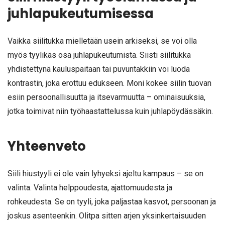
juhlapukeutumisessa
Vaikka siilitukka mielletään usein arkiseksi, se voi olla
myös tyylikäs osa juhlapukeutumista. Siisti siilitukka
yhdistettynä kauluspaitaan tai puvuntakkiin voi luoda
kontrastin, joka erottuu edukseen. Moni kokee siilin tuovan
esiin persoonallisuutta ja itsevarmuutta – ominaisuuksia,
jotka toimivat niin työhaastattelussa kuin juhlapöydässäkin.
Yhteenveto
Siili hiustyyli ei ole vain lyhyeksi ajeltu kampaus – se on
valinta. Valinta helppoudesta, ajattomuudesta ja
rohkeudesta. Se on tyyli, joka paljastaa kasvot, persoonan ja
joskus asenteenkin. Olitpa sitten arjen yksinkertaisuuden