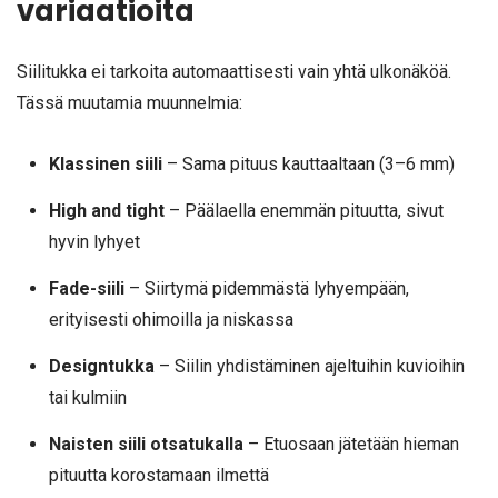
variaatioita
Siilitukka ei tarkoita automaattisesti vain yhtä ulkonäköä.
Tässä muutamia muunnelmia:
Klassinen siili
– Sama pituus kauttaaltaan (3–6 mm)
High and tight
– Päälaella enemmän pituutta, sivut
hyvin lyhyet
Fade-siili
– Siirtymä pidemmästä lyhyempään,
erityisesti ohimoilla ja niskassa
Designtukka
– Siilin yhdistäminen ajeltuihin kuvioihin
tai kulmiin
Naisten siili otsatukalla
– Etuosaan jätetään hieman
pituutta korostamaan ilmettä