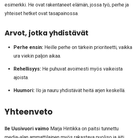
esimerkki. He ovat rakentaneet elämän, jossa työ, perhe ja
yhteiset hetket ovat tasapainossa.
Arvot, jotka yhdistävät
Perhe ensin:
Heille perhe on tärkein prioriteetti, vaikka
ura viekin paljon aikaa.
Rehellisyys:
He puhuvat avoimesti myös vaikeista
ajoista.
Huumori:
Ilo ja nauru yhdistävät heitä arjen keskellä.
Yhteenveto
Ile Uusivuori vaimo
Marja Hintikka on paitsi tunnettu
media-alan ammattilainen myös rakastava puoliso ja äiti.