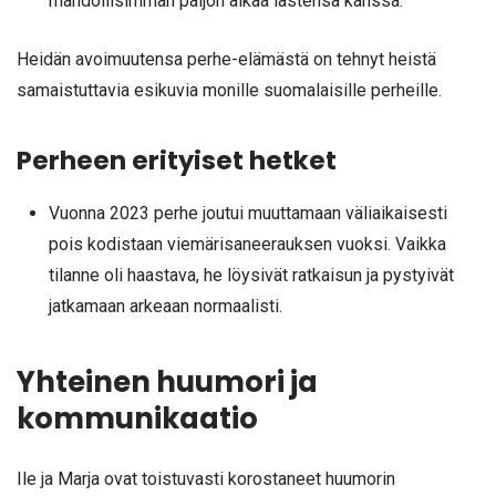
mahdollisimman paljon aikaa lastensa kanssa.
Heidän avoimuutensa perhe-elämästä on tehnyt heistä
samaistuttavia esikuvia monille suomalaisille perheille.
Perheen erityiset hetket
Vuonna 2023 perhe joutui muuttamaan väliaikaisesti
pois kodistaan viemärisaneerauksen vuoksi. Vaikka
tilanne oli haastava, he löysivät ratkaisun ja pystyivät
jatkamaan arkeaan normaalisti.
Yhteinen huumori ja
kommunikaatio
Ile ja Marja ovat toistuvasti korostaneet huumorin