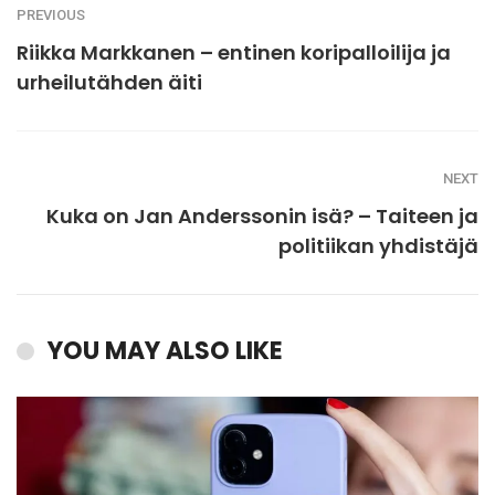
PREVIOUS
Riikka Markkanen – entinen koripalloilija ja
urheilutähden äiti
NEXT
Kuka on Jan Anderssonin isä? – Taiteen ja
politiikan yhdistäjä
YOU MAY ALSO LIKE