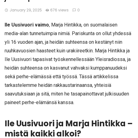
January 29, 2025
676 views
0
Ile Uusivuori vaimo
, Marja Hintikka, on suomalaisen
media-alan tunnetuimpia nimiä. Pariskunta on ollut yhdessä
yli 16 vuoden ajan, ja heidän suhteensa on kestänyt niin
ruuhkavuosien haasteet kuin urakiireetkin. Marja Hintikka ja
Ile Uusivuori tapasivat työskennellessään Yleisradiossa, ja
heidän suhteensa on kasvanut vahvaksi kumppanuudeksi
sekä perhe-elämässä että työssä. Tässä artikkelissa
tarkastelemme heidän rakkaustarinaansa, yhteisiä
saavutuksiaan ja sitä, miten he tasapainottavat julkisuuden
paineet perhe-elämänsä kanssa.
Ile Uusivuori ja Marja Hintikka –
mistä kaikki alkoi?