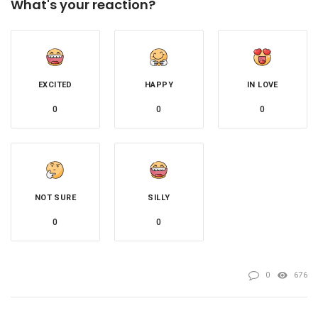
What's your reaction?
EXCITED
HAPPY
IN LOVE
0
0
0
NOT SURE
SILLY
0
0
0
676