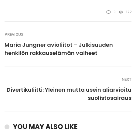
0
172
PREVIOUS
Maria Jungner avioliitot – Julkisuuden
henkilön rakkauselämän vaiheet
NEXT
Divertikuliitti: Yleinen mutta usein aliarvioitu
suolistosairaus
YOU MAY ALSO LIKE