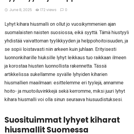
June 8, 2025
172 views
0
Lyhyt kihara hiusmalli on ollut jo vuosikymmenien ajan
suomalaisten naisten suosiossa, eikä syyttä. Tämä hiustyyli
yhdistää vaivattoman tyylikkyyden ja helppohoitoisuuden, ja
se sopii loistavasti niin arkeen kuin juhlaan. Erityisesti
luonnonkiharille hiuksille lyhyt leikkaus tuo raikkaan ilmeen
ja korostaa hiusten luonnollista rakennetta. Tässä
artikkelissa sukellamme syvälle lyhyiden kiharien
hiusmallien maailmaan: esittelemme eri tyylejä, annamme
hoito- ja muotoiluvinkkejä sekä kerromme, miksi juuri lyhyt
kihara hiusmalli voi olla sinun seuraava hiusuudistuksesi.
Suosituimmat lyhyet kiharat
hiusmallit Suomessa