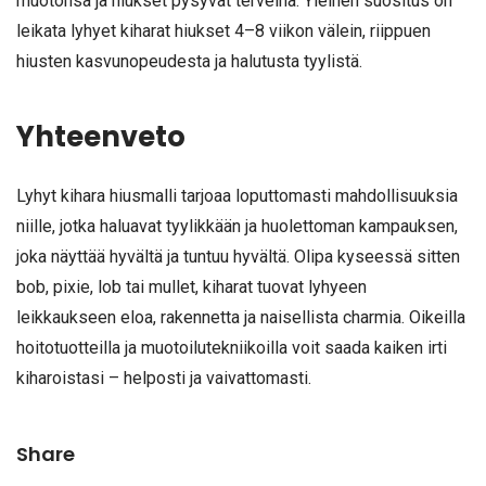
muotonsa ja hiukset pysyvät terveinä. Yleinen suositus on
leikata lyhyet kiharat hiukset 4–8 viikon välein, riippuen
hiusten kasvunopeudesta ja halutusta tyylistä.
Yhteenveto
Lyhyt kihara hiusmalli tarjoaa loputtomasti mahdollisuuksia
niille, jotka haluavat tyylikkään ja huolettoman kampauksen,
joka näyttää hyvältä ja tuntuu hyvältä. Olipa kyseessä sitten
bob, pixie, lob tai mullet, kiharat tuovat lyhyeen
leikkaukseen eloa, rakennetta ja naisellista charmia. Oikeilla
hoitotuotteilla ja muotoilutekniikoilla voit saada kaiken irti
kiharoistasi – helposti ja vaivattomasti.
Share