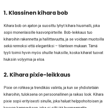
1. Klassinen kihara bob
Kihara bob on ajaton ja suosittu lyhyt kihara hiusmalli, joka
sopii monenlaisille kasvonpiirteille. Bob-leikkaus tuo
kiharoihin rakennetta ja hallittavuutta, ja se voidaan muotoilla
sekä rennoksi että elegantiksi – tilanteen mukaan. Tämä
tyyli toimii hyvin myös ohuille hiuksille, koska kiharat tuovat
hiuksiin volyymia ja eloa.
2. Kihara pixie-leikkaus
Pixie on rohkea ja trendikäs valinta, ja kun se yhdistetään
kiharoihin, tuloksena on persoonallinen ja raikas look. Kihara
pixie sopii erityisesti sinulle, joka haluat helppohoitoisen ja
kevyen kampauksen, joka ei silti jää huomaamatta.