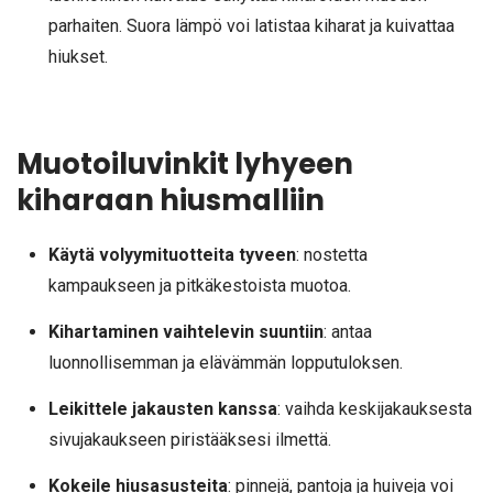
parhaiten. Suora lämpö voi latistaa kiharat ja kuivattaa
hiukset.
Muotoiluvinkit lyhyeen
kiharaan hiusmalliin
Käytä volyymituotteita tyveen
: nostetta
kampaukseen ja pitkäkestoista muotoa.
Kihartaminen vaihtelevin suuntiin
: antaa
luonnollisemman ja elävämmän lopputuloksen.
Leikittele jakausten kanssa
: vaihda keskijakauksesta
sivujakaukseen piristääksesi ilmettä.
Kokeile hiusasusteita
: pinnejä, pantoja ja huiveja voi