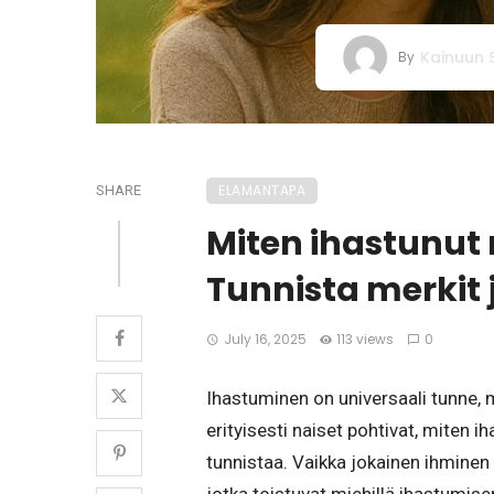
Kainuun
By
ELAMANTAPA
SHARE
Miten ihastunut
Tunnista merkit 
July 16, 2025
113 views
0
Ihastuminen on universaali tunne, m
erityisesti naiset pohtivat, miten 
tunnistaa. Vaikka jokainen ihminen 