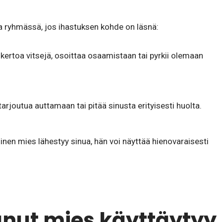
la ryhmässä, jos ihastuksen kohde on läsnä:
kertoa vitsejä, osoittaa osaamistaan tai pyrkii olemaan
arjoutua auttamaan tai pitää sinusta erityisesti huolta.
inen mies lähestyy sinua, hän voi näyttää hienovaraisesti
unut mies käyttäytyy