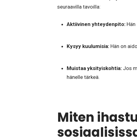
seuraavilla tavoilla:
Aktiivinen yhteydenpito:
Hän l
Kysyy kuulumisia:
Hän on aidos
Muistaa yksityiskohtia:
Jos mie
hänelle tärkeä.
Miten ihast
sosiaalisiss