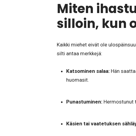
Miten ihast
silloin, kun 
Kaikki miehet eivät ole ulospäinsu
silti antaa merkkejä:
Katsominen salaa:
Hän saattaa
huomasit.
Punastuminen:
Hermostunut ta
Käsien tai vaatetuksen sählä