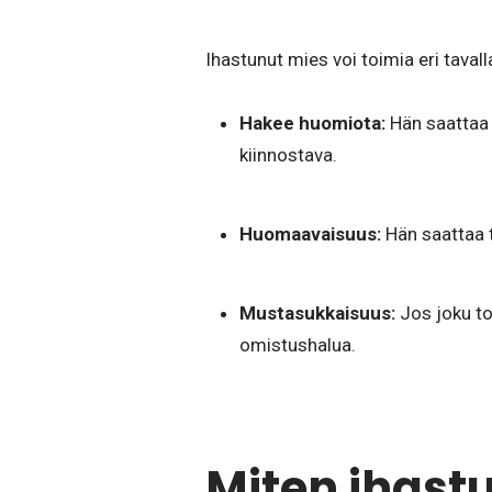
Ihastunut mies voi toimia eri taval
Hakee huomiota:
Hän saattaa 
kiinnostava.
Huomaavaisuus:
Hän saattaa t
Mustasukkaisuus:
Jos joku to
omistushalua.
Miten ihast