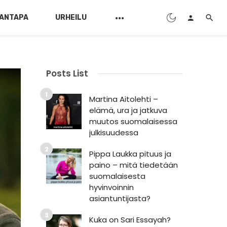
ANTAPA
URHEILU
Posts List
Martina Aitolehti –
elämä, ura ja jatkuva
muutos suomalaisessa
julkisuudessa
Pippa Laukka pituus ja
paino – mitä tiedetään
suomalaisesta
hyvinvoinnin
asiantuntijasta?
Kuka on Sari Essayah?