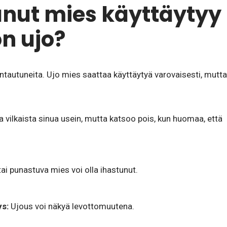
unut mies käyttäytyy
on ujo?
untautuneita. Ujo mies saattaa käyttäytyä varovaisesti, mutta
 vilkaista sinua usein, mutta katsoo pois, kun huomaa, että
i punastuva mies voi olla ihastunut.
ys:
Ujous voi näkyä levottomuutena.