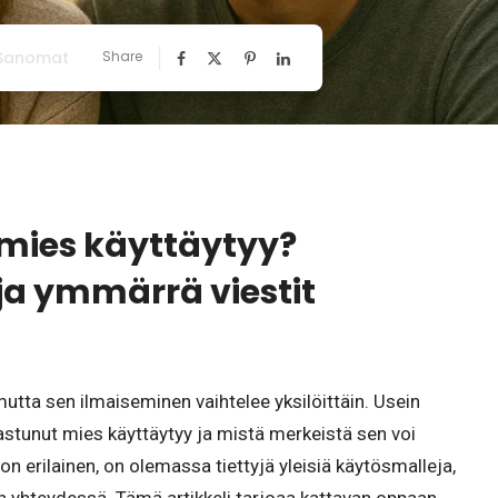
 Sanomat
Share
 mies käyttäytyy?
ja ymmärrä viestit
utta sen ilmaiseminen vaihtelee yksilöittäin. Usein
ihastunut mies käyttäytyy ja mistä merkeistä sen voi
on erilainen, on olemassa tiettyjä yleisiä käytösmalleja,