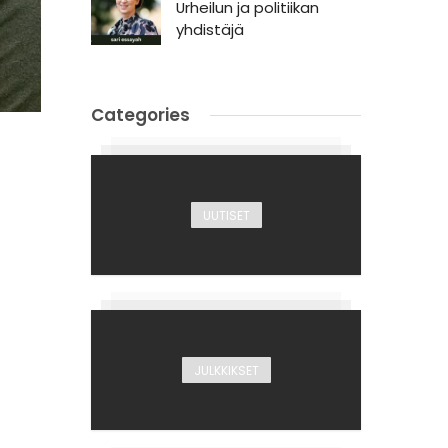
Urheilun ja politiikan
yhdistäjä
Categories
UUTISET
JULKKIKSET