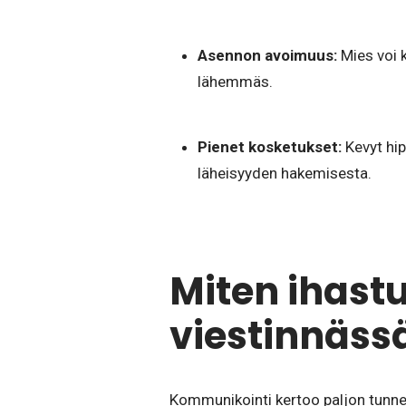
Asennon avoimuus:
Mies voi 
lähemmäs.
Pienet kosketukset:
Kevyt hip
läheisyyden hakemisesta.
Miten ihast
viestinnäss
Kommunikointi kertoo paljon tunnet