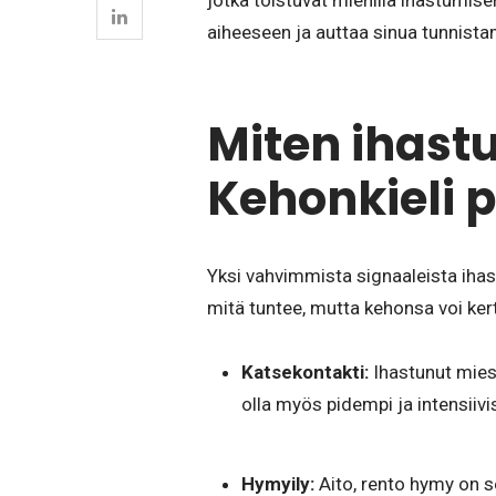
jotka toistuvat miehillä ihastumis
aiheeseen ja auttaa sinua tunnista
Miten ihast
Kehonkieli p
Yksi vahvimmista signaaleista ihas
mitä tuntee, mutta kehonsa voi ker
Katsekontakti:
Ihastunut mies 
olla myös pidempi ja intensiivi
Hymyily:
Aito, rento hymy on s