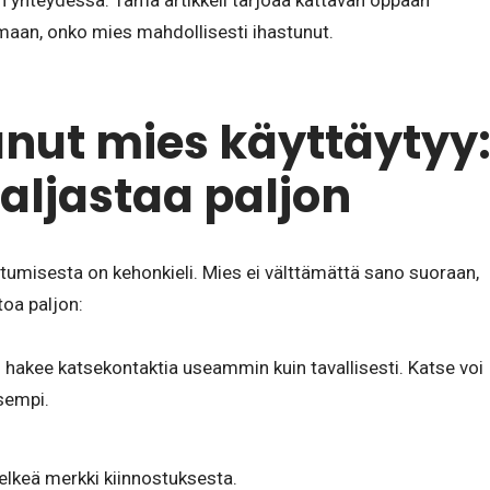
en yhteydessä. Tämä artikkeli tarjoaa kattavan oppaan
maan, onko mies mahdollisesti ihastunut.
unut mies käyttäytyy
aljastaa paljon
tumisesta on kehonkieli. Mies ei välttämättä sano suoraan,
toa paljon:
hakee katsekontaktia useammin kuin tavallisesti. Katse voi
sempi.
elkeä merkki kiinnostuksesta.