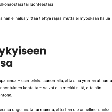
ulkonäöstäsi tai luonteestasi
ttä hän ei halua ylittää tiettyä rajaa, mutta ei myöskään halua
nykyiseen
sa
ppaniinsa – esimerkiksi sanomalla, että sinä ymmärrät häntä
nnostuksen kohteita – se voi olla merkki siitä, että hän
ehtona.
ensa ongelmista tai mainita, ettei hän ole onnellinen, mikä