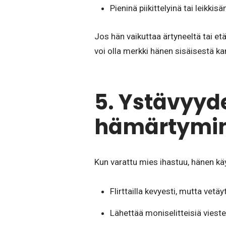
Pieninä piikittelyinä tai leikki
Jos hän vaikuttaa ärtyneeltä tai etä
voi olla merkki hänen sisäisestä k
5. Ystävyyde
hämärtymi
Kun varattu mies ihastuu, hänen käyt
Flirttailla kevyesti, mutta vetä
Lähettää moniselitteisiä viestejä