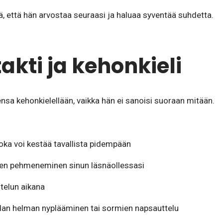
itä, että hän arvostaa seuraasi ja haluaa syventää suhdetta.
akti ja kehonkieli
nsa kehonkielellään, vaikka hän ei sanoisi suoraan mitään.
joka voi kestää tavallista pidempään
den pehmeneminen sinun läsnäollessasi
telun aikana
dan helman nyplääminen tai sormien napsauttelu