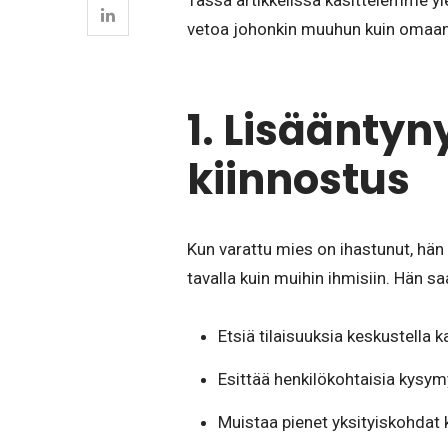
Tässä artikkelissa käsittelemme yle
vetoa johonkin muuhun kuin omaan
1. Lisääntyn
kiinnostus
Kun varattu mies on ihastunut, hän
tavalla kuin muihin ihmisiin. Hän sa
Etsiä tilaisuuksia keskustella k
Esittää henkilökohtaisia kysym
Muistaa pienet yksityiskohdat