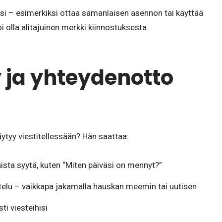
äsi – esimerkiksi ottaa samanlaisen asennon tai käyttää
 olla alitajuinen merkki kiinnostuksesta.
ly ja yhteydenotto
ytyy viestitellessään? Hän saattaa:
ista syytä, kuten “Miten päiväsi on mennyt?”
stelu – vaikkapa jakamalla hauskan meemin tai uutisen
i viesteihisi