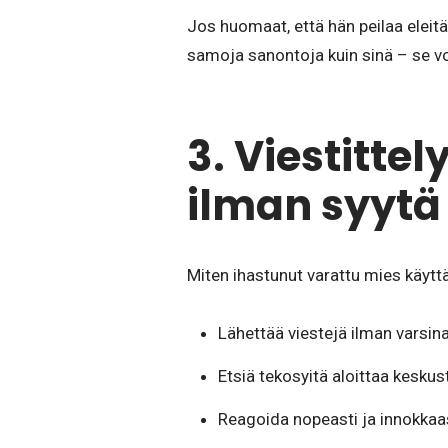
Jos huomaat, että hän peilaa eleit
samoja sanontoja kuin sinä – se voi
3. Viestitte
ilman syytä
Miten ihastunut varattu mies käyttä
Lähettää viestejä ilman varsina
Etsiä tekosyitä aloittaa kesku
Reagoida nopeasti ja innokkaast