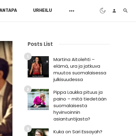
ANTAPA
URHEILU
Posts List
Martina Aitolehti –
elämä, ura ja jatkuva
muutos suomalaisessa
julkisuudessa
Pippa Laukka pituus ja
paino – mitä tiedetään
suomalaisesta
hyvinvoinnin
asiantuntijasta?
Kuka on Sari Essayah?