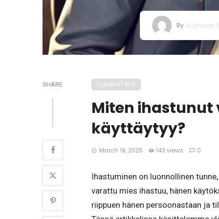
Kainuun
By
ELAMANTAPA
SHARE
Miten ihastunut
käyttäytyy?
March 19, 2025
143 views
0
Ihastuminen on luonnollinen tunne,
varattu mies ihastuu, hänen käytö
riippuen hänen persoonastaan ja ti