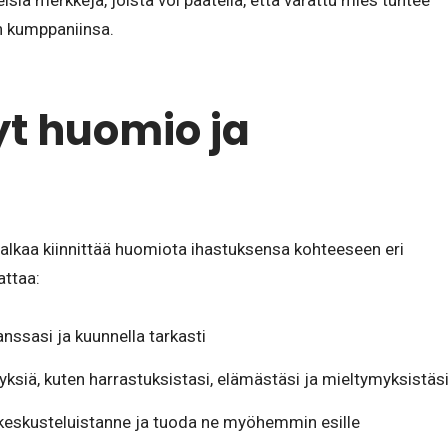
isiä merkkejä, joista voi päätellä, että varattu mies tuntee
 kumppaniinsa.
yt huomio ja
 alkaa kiinnittää huomiota ihastuksensa kohteeseen eri
attaa:
anssasi ja kuunnella tarkasti
yksiä, kuten harrastuksistasi, elämästäsi ja mieltymyksistäs
 keskusteluistanne ja tuoda ne myöhemmin esille