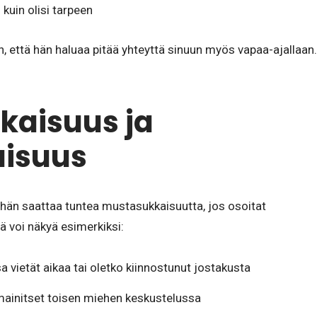
kuin olisi tarpeen
ihen, että hän haluaa pitää yhteyttä sinuun myös vapaa-ajallaan.
kaisuus ja
uisuus
, hän saattaa tuntea mustasukkaisuutta, jos osoitat
ä voi näkyä esimerkiksi:
 vietät aikaa tai oletko kiinnostunut jostakusta
s mainitset toisen miehen keskustelussa