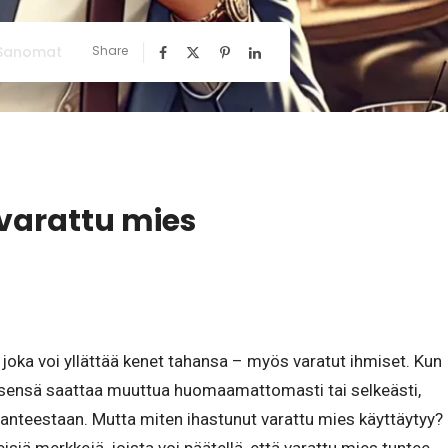
 Sanomat
Share
 varattu mies
 joka voi yllättää kenet tahansa – myös varatut ihmiset. Kun
ksensä saattaa muuttua huomaamattomasti tai selkeästi,
lanteestaan. Mutta miten ihastunut varattu mies käyttäytyy?