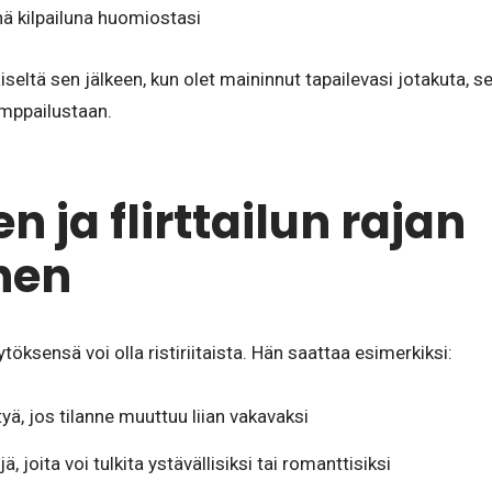
sänä kilpailuna huomiostasi
iseltä sen jälkeen, kun olet maininnut tapailevasi jotakuta, s
amppailustaan.
n ja flirttailun rajan
nen
öksensä voi olla ristiriitaista. Hän saattaa esimerkiksi:
ytyä, jos tilanne muuttuu liian vakavaksi
, joita voi tulkita ystävällisiksi tai romanttisiksi