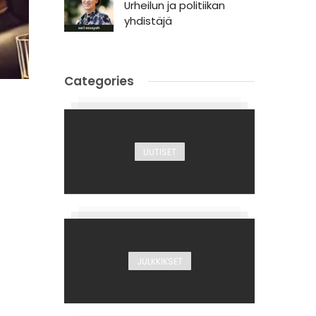
Urheilun ja politiikan
yhdistäjä
Categories
UUTISET
JULKKIKSET