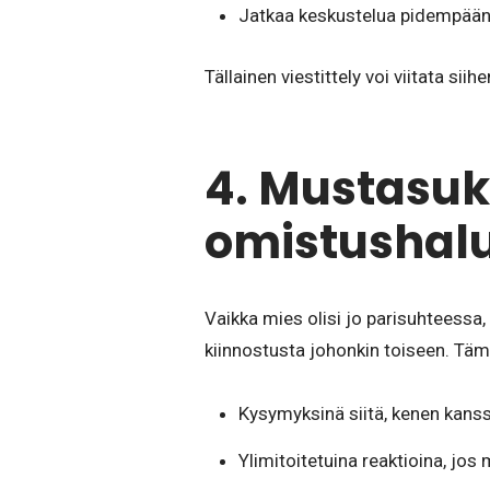
Jatkaa keskustelua pidempään 
Tällainen viestittely voi viitata si
4. Mustasuk
omistushal
Vaikka mies olisi jo parisuhteessa
kiinnostusta johonkin toiseen. Täm
Kysymyksinä siitä, kenen kanssa
Ylimitoitetuina reaktioina, jo